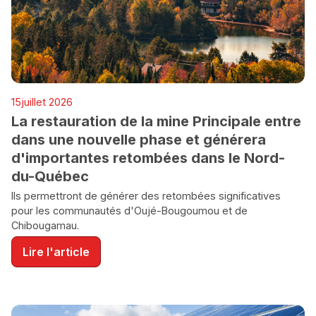
INDUSTRIE MINIÈRE
15
juillet 2026
ENVIRONNEMENT
La restauration de la mine Principale entre
dans une nouvelle phase et générera
d'importantes retombées dans le Nord-
du-Québec
Ils permettront de générer des retombées significatives
pour les communautés d'Oujé-Bougoumou et de
Chibougamau.
Lire l'article