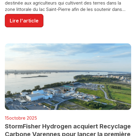
destinée aux agriculteurs qui cultivent des terres dans la
zone littorale du lac Saint-Pierre afin de les soutenir dans
l'adoption de pratiques agroenvironnementales et d'assurer
Lire l'article
la pérennité de leurs activités agricoles.
ENVIRONNEMENT
15
octobre 2025
FUSION / ACQUISITION
StormFisher Hydrogen acquiert Recyclage
Carbone Varennes pour lancer la première