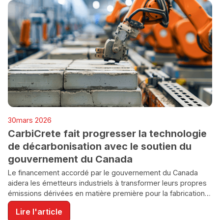
ÉCONOMIE / GOUVERNEMENT
30
mars 2026
ENVIRONNEMENT
CarbiCrete fait progresser la technologie
de décarbonisation avec le soutien du
gouvernement du Canada
Le financement accordé par le gouvernement du Canada
aidera les émetteurs industriels à transformer leurs propres
émissions dérivées en matière première pour la fabrication
de béton sans ciment.
Lire l'article