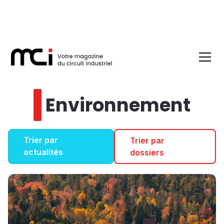
Environnement
Trier par
Trier par
actualités
dossiers