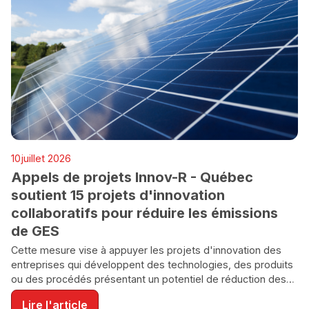
INNOVATION
10
juillet 2026
ENVIRONNEMENT
Appels de projets Innov-R - Québec
soutient 15 projets d'innovation
collaboratifs pour réduire les émissions
de GES
Cette mesure vise à appuyer les projets d'innovation des
entreprises qui développent des technologies, des produits
ou des procédés présentant un potentiel de réduction des
émissions de GES du Québec.
Lire l'article