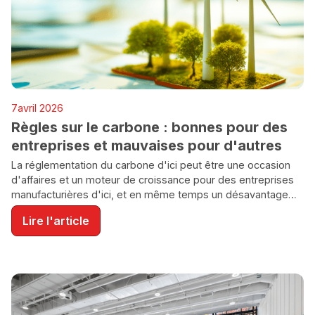
ENVIRONNEMENT
7
avril 2026
Règles sur le carbone : bonnes pour des
entreprises et mauvaises pour d'autres
La réglementation du carbone d'ici peut être une occasion
d'affaires et un moteur de croissance pour des entreprises
manufacturières d'ici, et en même temps un désavantage
concurrentiel quand des rivales ailleurs dans le monde ont
Lire l'article
des coûts inférieurs d'adaptation à leurs propres exigences
nationales sur le carbone.