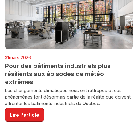
INDUSTRIE
31
mars 2026
ENVIRONNEMENT
Pour des bâtiments industriels plus
résilients aux épisodes de météo
extrêmes
Les changements climatiques nous ont rattrapés et ces
phénomènes font désormais partie de la réalité que doivent
affronter les bâtiments industriels du Québec.
Lire l'article