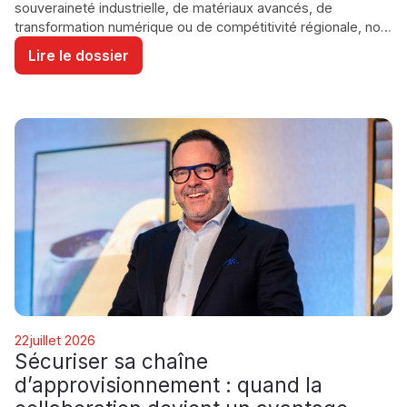
souveraineté industrielle, de matériaux avancés, de
transformation numérique ou de compétitivité régionale, nos
partenaires démontrent que les solutions existent déjà ici, au
Lire le dossier
Québec.
GESTION
22
juillet 2026
D'ENTREPRISE /
Sécuriser sa chaîne
INVESTISSEMENT
d’approvisionnement : quand la
ÉCONOMIE /
GOUVERNEMENT