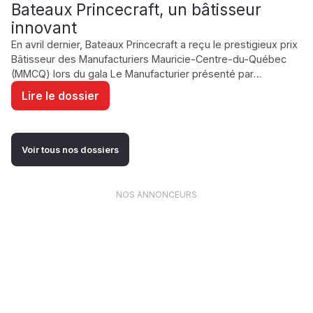
GESTION
Bateaux Princecraft, un bâtisseur
D'ENTREPRISE /
innovant
INVESTISSEMENT
En avril dernier, Bateaux Princecraft a reçu le prestigieux prix
Bâtisseur des Manufacturiers Mauricie-Centre-du-Québec
(MMCQ) lors du gala Le Manufacturier présenté par
Desjardins Entreprises.
Lire le dossier
Voir tous nos dossiers
NOS ANNONCEURS