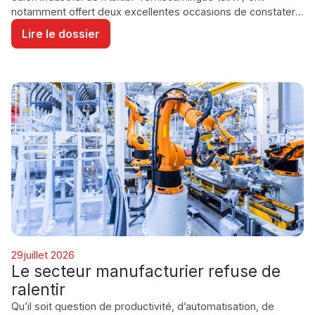
notamment offert deux excellentes occasions de constater à
quel point les entreprises manufacturières québécoises
Lire le dossier
demeurent mobilisées malgré un contexte économique plus
exigeant.
ÉCONOMIE /
29
juillet 2026
GOUVERNEMENT
Le secteur manufacturier refuse de
INDUSTRIE
ralentir
Qu’il soit question de productivité, d’automatisation, de