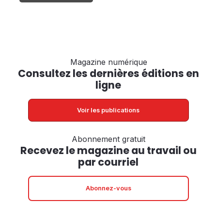
Québec mise sur l'innovation en aérospatiale :
9,9 M$ pour un projet majeur chez Pratt &
Whitney Canada
Magazine numérique
Consultez les dernières éditions en
ligne
Voir les publications
Abonnement gratuit
Recevez le magazine au travail ou
par courriel
Abonnez-vous