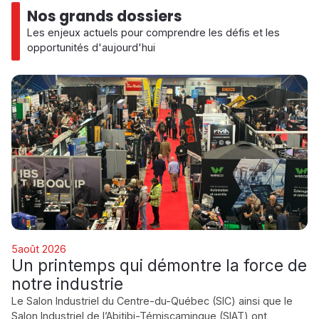
Nos grands dossiers
Les enjeux actuels pour comprendre les défis et les
opportunités d'aujourd'hui
ÉCONOMIE /
5
août 2026
GOUVERNEMENT
Un printemps qui démontre la force de
INDUSTRIE
notre industrie
Le Salon Industriel du Centre-du-Québec (SIC) ainsi que le
Salon Industriel de l’Abitibi-Témiscamingue (SIAT) ont