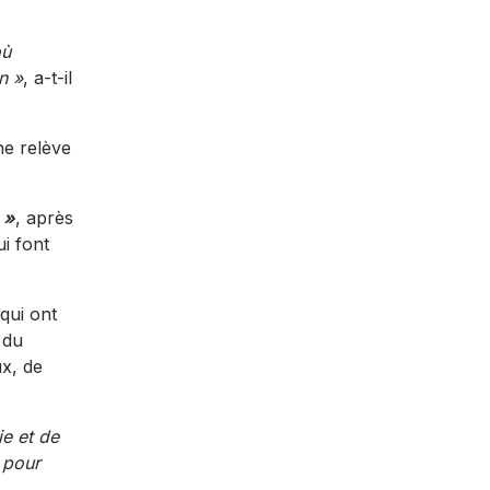
où
n »
, a-t-il
ne relève
 »
, après
ui font
qui ont
 du
ux, de
ie et de
s pour