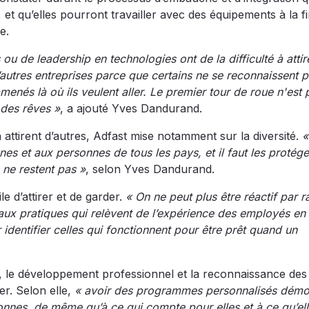
 et qu’elles pourront travailler avec des équipements à la f
e.
ou de leadership en technologies ont de la difficulté à attir
d’autres entreprises parce que certains ne se reconnaissent 
 amenés là où ils veulent aller. Le premier tour de roue n'est 
 des rêves »
, a ajouté Yves Dandurand.
en attirent d’autres, Adfast mise notamment sur la diversité.
«
es et aux personnes de tous les pays, et il faut les protége
s ne restent pas »
, selon Yves Dandurand.
e d’attirer et de garder.
« On ne peut plus être réactif par r
hir aux pratiques qui relèvent de l’expérience des employés en
r identifier celles qui fonctionnent pour être prêt quand un
i, le développement professionnel et la reconnaissance des
er. Selon elle,
« avoir des programmes personnalisés démo
sonnes, de même qu’à ce qui compte pour elles et à ce qu’el