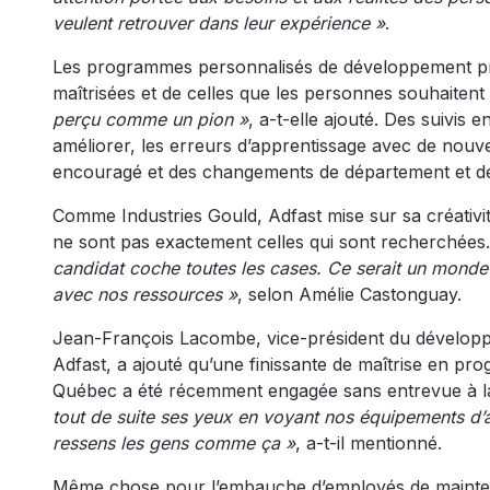
veulent retrouver dans leur expérience »
.
Les programmes personnalisés de développement pr
maîtrisées et de celles que les personnes souhaitent 
perçu comme un pion »
, a-t-elle ajouté. Des suivis
améliorer, les erreurs d’apprentissage avec de nouvel
encouragé et des changements de département et de 
Comme Industries Gould, Adfast mise sur sa créativi
ne sont pas exactement celles qui sont recherchées
candidat coche toutes les cases. Ce serait un monde p
avec nos ressources »
, selon Amélie Castonguay.
Jean-François Lacombe, vice-président du développ
Adfast, a ajouté qu’une finissante de maîtrise en pr
Québec a été récemment engagée sans entrevue à la su
tout de suite ses yeux en voyant nos équipements d’au
ressens les gens comme ça »
, a-t-il mentionné.
Même chose pour l’embauche d’employés de maintena