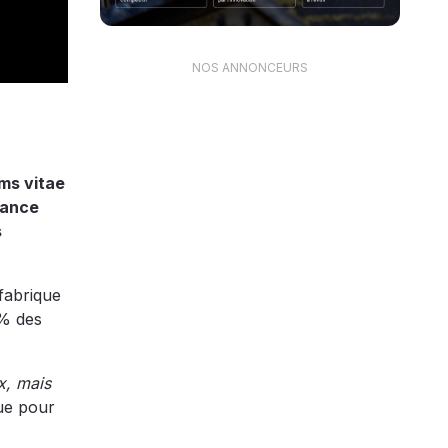
NOS ANNONCEURS
ms vitae
tance
s
fabrique
 % des
x, mais
que pour