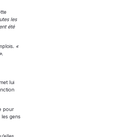
tte
utes les
ent été
mplois.
«
»
.
met lui
nction
e pour
r les gens
’elles