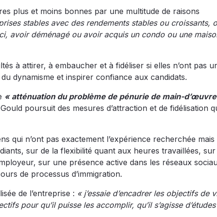
res plus et moins bonnes par une multitude de raisons
rises stables avec des rendements stables ou croissants, 
er ici, avoir déménagé ou avoir acquis un condo ou une maiso
tés à attirer, à embaucher et à fidéliser si elles n’ont pas u
er du dynamisme et inspirer confiance aux candidats.
ne
« atténuation du problème de pénurie de main-d’œuvre
Gould poursuit des mesures d’attraction et de fidélisation q
ens qui n’ont pas exactement l’expérience recherchée mais 
iants, sur de la flexibilité quant aux heures travaillées, sur
’employeur, sur une présence active dans les réseaux socia
urs de processus d’immigration.
sée de l’entreprise :
« j’essaie d’encadrer les objectifs de v
ctifs pour qu’il puisse les accomplir, qu’il s’agisse d’étude