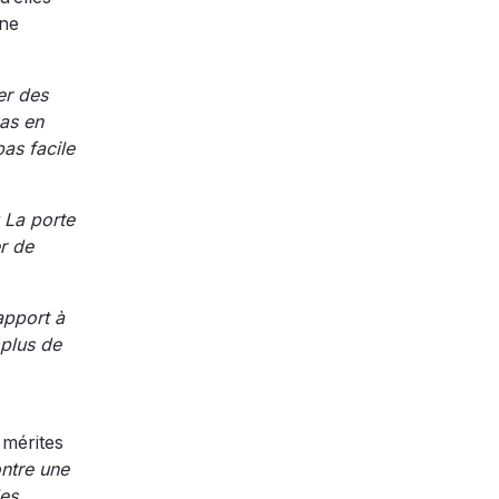
ine
er des
pas en
pas facile
 La porte
r de
apport à
 plus de
 mérites
ntre une
les