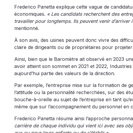
Frederico Panetta explique cette vague de candidatu
économiques.
« Les candidats recherchent des entrep
travailler pour longtemps. Ils peuvent venir d’arriv
mentionné.
À son avis, des usines peuvent donc vivre des difficul
claire de dirigeants ou de propriétaires pour projet
Ainsi, bien que le Baromètre ait observé en 2023 u
avoir atteint son sommet en 2021 et 2022, Industries 
aujourd’hui partie des valeurs de la direction.
Par exemple, l’entreprise mise sur la formation de g
l’attitude ou la personnalité recherchées, sur des étud
bouche-à-oreille au sujet de l’entreprise en tant qu
même que sur l’accompagnement du personnel en co
Frederico Panetta résume ainsi l’approche personnali
carrière de chaque individu qui vient ici avec ses obje
eux ou pour leurs enfants ou de s’établir »
.