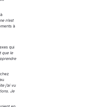
jà
ne n’est
léments à
exes qui
t que le
apprendre
 chez
 au
te j’ai vu
ions. Je
soient en