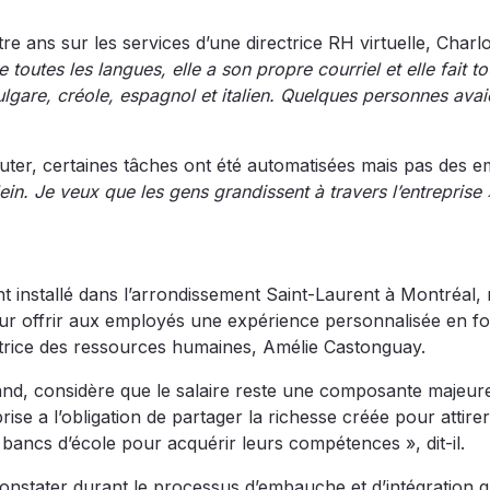
e ans sur les services d’une directrice RH virtuelle, Charlo
e toutes les langues, elle a son propre courriel et elle fait to
gare, créole, espagnol et italien. Quelques personnes avai
ruter, certaines tâches ont été automatisées mais pas des e
ein. Je veux que les gens grandissent à travers l’entreprise 
t installé dans l’arrondissement Saint-Laurent à Montréal, 
our offrir aux employés une expérience personnalisée en fo
ectrice des ressources humaines, Amélie Castonguay.
and, considère que le salaire reste une composante majeur
ise a l’obligation de partager la richesse créée pour attire
 bancs d’école pour acquérir leurs compétences », dit-il.
onstater durant le processus d’embauche et d’intégration qu