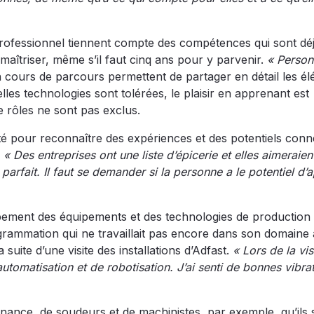
ofessionnel tiennent compte des compétences qui sont dé
maîtriser, même s’il faut cinq ans pour y parvenir.
« Person
 en cours de parcours permettent de partager en détail les é
les technologies sont tolérées, le plaisir en apprenant est
rôles ne sont pas exclus.
té pour reconnaître des expériences et des potentiels conn
.
« Des entreprises ont une liste d’épicerie et elles aimeraien
arfait. Il faut se demander si la personne a le potentiel d’
ement des équipements et des technologies de production
ogrammation qui ne travaillait pas encore dans son domaine
ite d’une visite des installations d’Adfast.
« Lors de la visi
tomatisation et de robotisation. J’ai senti de bonnes vibrat
nce, de soudeurs et de machinistes, par exemple, qu’ils 