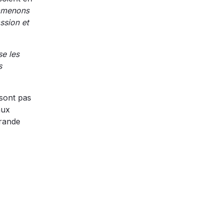
 amenons
ssion et
se les
s
 sont pas
aux
grande