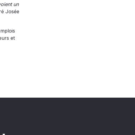
voient un
aré Josée
emplois
eurs et