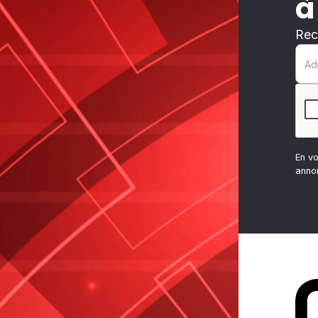
à
Rec
En v
anno