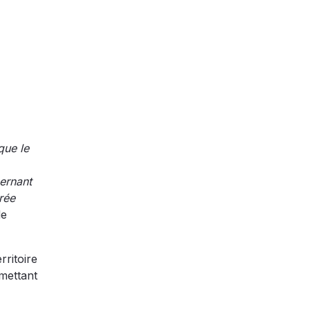
que le
cernant
érée
de
rritoire
rmettant