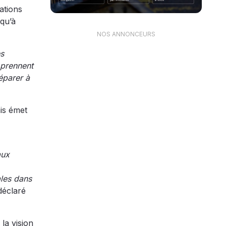
ations
 qu’à
NOS ANNONCEURS
es
 prennent
éparer à
ais émet
aux
ales dans
déclaré
la vision