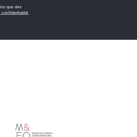
nsi que des
 confidentialité
.