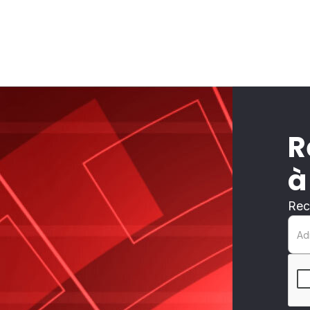
R
à
Rec