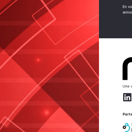
En v
anno
Une d
Part