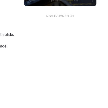
NOS ANNONCEURS
 solide.
sage