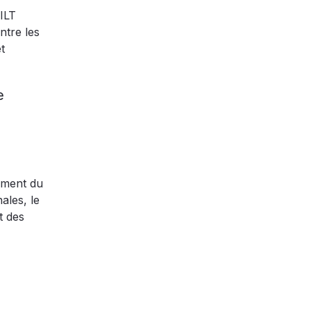
ILT
ntre les
t
e
ement du
ales, le
t des