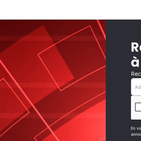
R
à
Rec
En v
anno