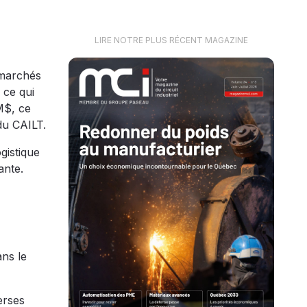
LIRE NOTRE PLUS RÉCENT MAGAZINE
s marchés
 ce qui
M$, ce
du CAILT.
gistique
ante.
ans le
erses