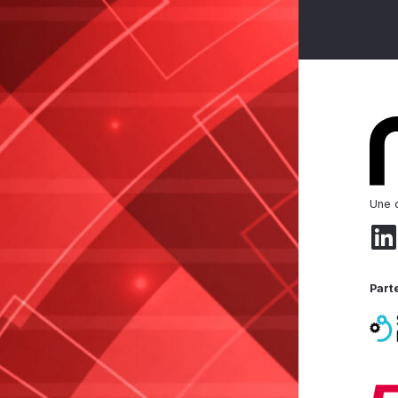
Une d
Part