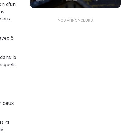
ion d’un
us
é aux
NOS ANNONCEURS
 avec 5
 dans le
lesquels
r ceux
’ici
ué