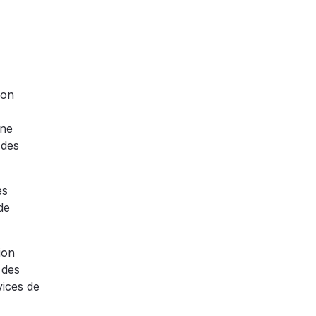
ion
une
 des
es
de
ion
 des
vices de