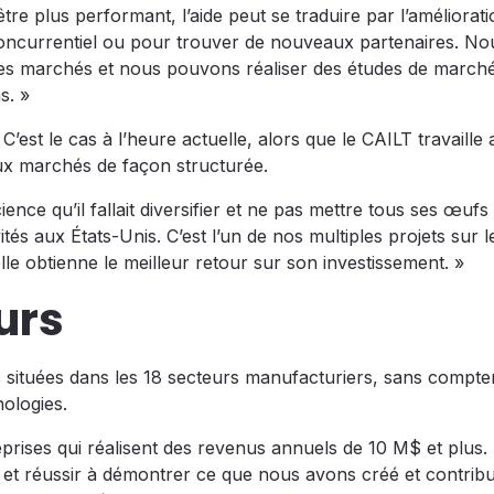
être plus performant, l’aide peut se traduire par l’améliorat
concurrentiel ou pour trouver de nouveaux partenaires. No
des marchés et nous pouvons réaliser des études de march
s. »
’est le cas à l’heure actuelle, alors que le CAILT travaille
ux marchés de façon structurée.
nce qu’il fallait diversifier et ne pas mettre tous ses œufs
tés aux États-Unis. C’est l’un de nos multiples projets sur 
le obtienne le meilleur retour sur son investissement. »
urs
 situées dans les 18 secteurs manufacturiers, sans compte
nologies.
prises qui réalisent des revenus annuels de 10 M$ et plus. D
t et réussir à démontrer ce que nous avons créé et contrib