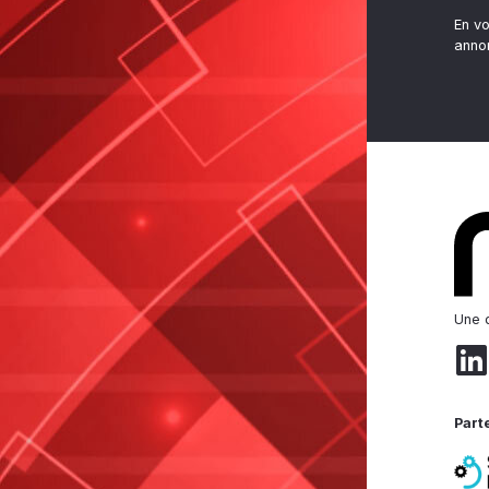
En v
anno
Une d
Part