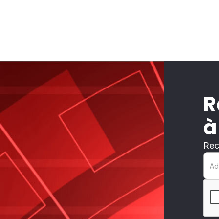
R
à
Rec