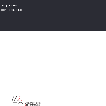
nsi que des
 confidentialité
.