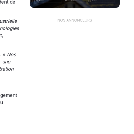
dent de
strielle
NOS ANNONCEURS
hnologies
t,
. «
Nos
r une
tration
gagement
du