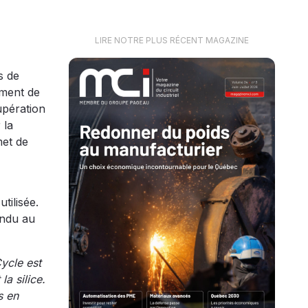
LIRE NOTRE PLUS RÉCENT MAGAZINE
s de
ement de
upération
 la
met de
tilisée.
endu au
Cycle est
a silice.
s en