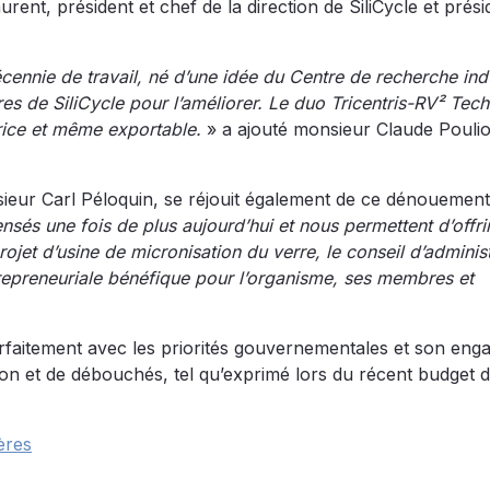
ent, président et chef de la direction de SiliCycle et prési
écennie de travail, né d’une idée du Centre de recherche indu
es de SiliCycle pour l’améliorer. Le duo Tricentris-RV² Tec
rice et même exportable.
» a ajouté monsieur Claude Poulio
nsieur Carl Péloquin, se réjouit également de ce dénouement
és une fois de plus aujourd’hui et nous permettent d’offri
ojet d’usine de micronisation du verre, le conseil d’adminis
ntrepreneuriale bénéfique pour l’organisme, ses membres et
parfaitement avec les priorités gouvernementales et son en
tion et de débouchés, tel qu’exprimé lors du récent budget 
ères