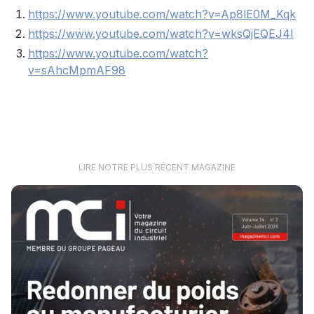
https://www.youtube.com/watch?v=Ap8lE0M_Kqk
https://www.youtube.com/watch?v=wksQjEQEJ4I
https://www.youtube.com/watch?
v=sAhcMpmAF98
LIRE NOTRE PLUS RÉCENT MAGAZINE