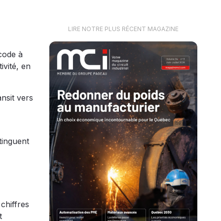
LIRE NOTRE PLUS RÉCENT MAGAZINE
 code à
ivité, en
ansit vers
stinguent
chiffres
t