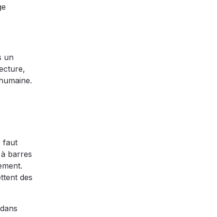
ge
s un
ecture,
 humaine.
 faut
 à barres
pement.
ttent des
 dans