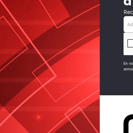
à
Rec
En v
anno