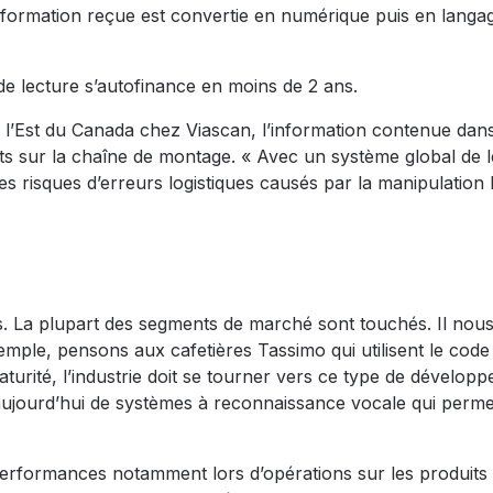
information reçue est convertie en numérique puis en langa
e lecture s’autofinance en moins de 2 ans.
r l’Est du Canada chez Viascan, l’information contenue dan
ts sur la chaîne de montage. « Avec un système global de l
 les risques d’erreurs logistiques causés par la manipulation
es. La plupart des segments de marché sont touchés. Il nous
xemple, pensons aux cafetières Tassimo qui utilisent le code
aturité, l’industrie doit se tourner vers ce type de dévelop
ujourd’hui de systèmes à reconnaissance vocale qui perme
es performances notamment lors d’opérations sur les produits