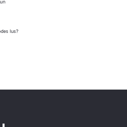
 un
odes lus?