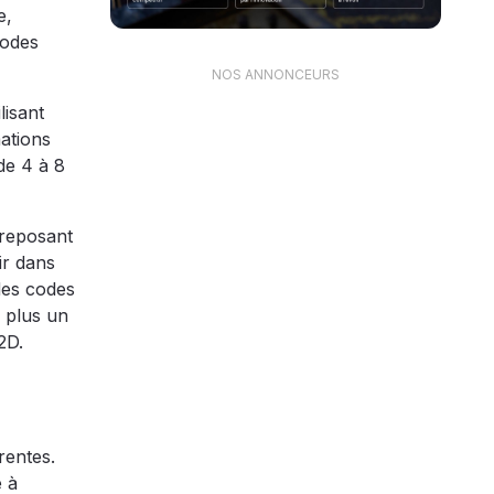
e,
codes
NOS ANNONCEURS
lisant
mations
de 4 à 8
 reposant
ir dans
des codes
n plus un
2D.
rentes.
e à