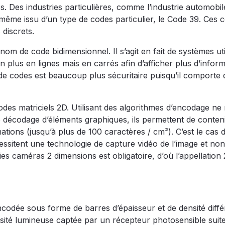
s. Des industries particulières, comme l’industrie automobil
même issu d’un type de codes particulier, le Code 39. Ces 
 discrets.
m de code bidimensionnel. Il s’agit en fait de systèmes uti
 plus en lignes mais en carrés afin d’afficher plus d’infor
de codes est beaucoup plus sécuritaire puisqu’il comporte 
des matriciels 2D. Utilisant des algorithmes d’encodage ne
le décodage d’éléments graphiques, ils permettent de conten
ons (jusqu’à plus de 100 caractères / cm²). C’est le cas 
essitent une technologie de capture vidéo de l’image et no
gies caméras 2 dimensions est obligatoire, d’où l’appellation 
encodée sous forme de barres d’épaisseur et de densité diffé
ensité lumineuse captée par un récepteur photosensible suit