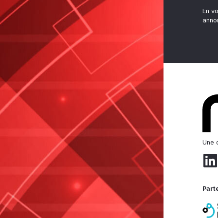
En v
anno
Une d
Part