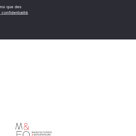
nsi que des
 confidentialité
.