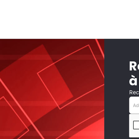
R
à
Rec