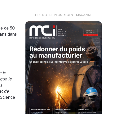
LIRE NOTRE PLUS RÉCENT MAGAZINE
ue de 50
q ans dans
e le
que le
os
et de
 Science