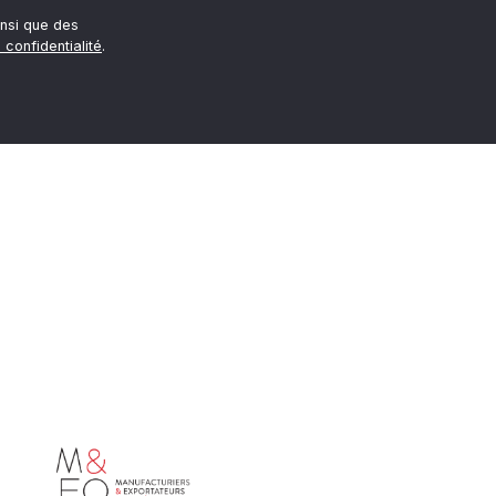
nsi que des
 confidentialité
.