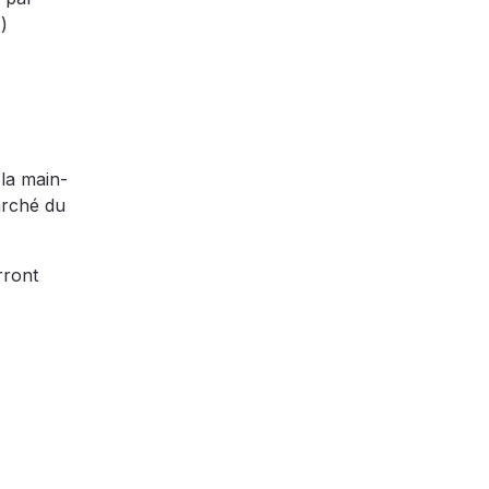
)
 la main-
arché du
rront