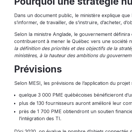
Pourquoi une stratégie n
Dans un document public, le ministère explique que 
s’informer, de travailler, de s’instruire, d’acheter, d’o
Selon la ministre Anglade, le gouvernement définira de
contribueront à mener le Québec vers une société 
la définition des priorités et des objectifs de la strat
ministères, à la hauteur des ambitions du gouverneme
Prévisions
Selon MESI, les prévisions de l’application du projet 
quelque 3 000 PME québécoises bénéficieront d’un 
plus de 130 fournisseurs auront amélioré leur comp
près de 1 700 PME obtiendront un soutien financier
l’intégration des TI.
D’ici 2020, on évalue le nombre d’objets connectés 