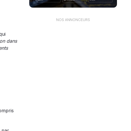
NOS ANNONCEURS
qui
ion dans
ents
compris
% par