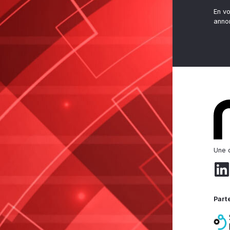
En v
anno
Une d
Part