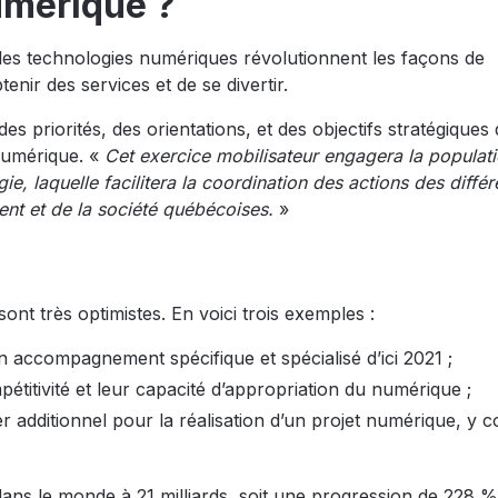
umérique ?
les technologies numériques révolutionnent les façons de
btenir des services et de se divertir.
s priorités, des orientations, et des objectifs stratégiques 
numérique. «
Cet exercice mobilisateur engagera la populat
égie, laquelle facilitera la coordination des actions des différ
nt et de la société québécoises.
»
sont très optimistes. En voici trois exemples :
accompagnement spécifique et spécialisé d’ici 2021 ;
étitivité et leur capacité d’appropriation du numérique ;
 additionnel pour la réalisation d’un projet numérique, y 
dans le monde à 21 milliards, soit une progression de 228 