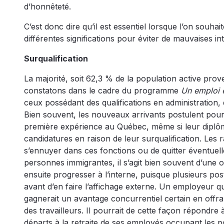
d’honnêteté.
C’est donc dire qu’il est essentiel lorsque l’on sou
différentes significations pour éviter de mauvaises i
Surqualification
La majorité, soit 62,3 % de la population active prov
constatons dans le cadre du programme
Un emploi 
ceux possédant des qualifications en administration, 
Bien souvent, les nouveaux arrivants postulent pour
première expérience au Québec, même si leur diplôme
candidatures en raison de leur surqualification. Les r
s’ennuyer dans ces fonctions ou de quitter éventuel
personnes immigrantes, il s’agit bien souvent d’une 
ensuite progresser à l’interne, puisque plusieurs p
avant d’en faire l’affichage externe. Un employeur 
gagnerait un avantage concurrentiel certain en offr
des travailleurs. Il pourrait de cette façon répondre 
départs à la retraite de ses employés occupant les p