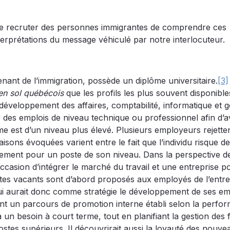
haite recruter des personnes immigrantes de comprendre ces
nterprétations du message véhiculé par notre interlocuteur.
enant de l’immigration, possède un diplôme universitaire.
[3]
en sol québécois
que les profils les plus souvent disponible
développement des affaires, comptabilité, informatique et g
 des emplois de niveau technique ou professionnel afin d’av
 est d’un niveau plus élevé. Plusieurs employeurs rejette
aisons évoquées varient entre le fait que l’individu risque de
lement pour un poste de son niveau. Dans la perspective d
occasion d’intégrer le marché du travail et une entreprise p
ostes vacants sont d’abord proposés aux employés de l’entre
qui aurait donc comme stratégie le développement de ses e
ant un parcours de promotion interne établi selon la perfo
à un besoin à court terme, tout en planifiant la gestion des 
ostes supérieurs. Il découvrirait aussi la loyauté des nouve