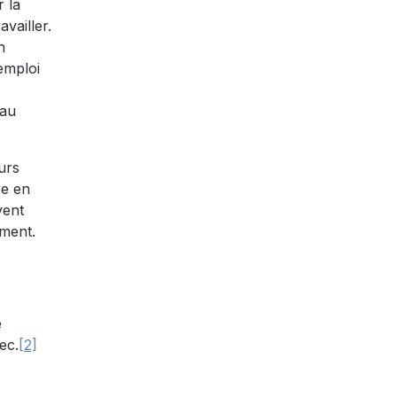
r la
vailler.
n
’emploi
 au
urs
re en
vent
ement.
e
ec.
[2]