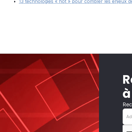
13 technologies « hot » pour combler les enjeux 
R
à
Rec