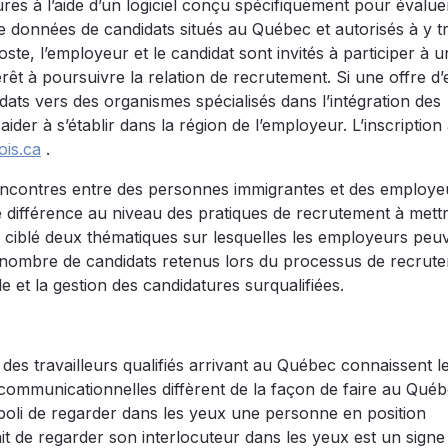
res à l’aide d’un logiciel conçu spécifiquement pour évalue
 données de candidats situés au Québec et autorisés à y tra
te, l’employeur et le candidat sont invités à participer à u
térêt à poursuivre la relation de recrutement. Si une offre d
dats vers des organismes spécialisés dans l’intégration des
er à s’établir dans la région de l’employeur. L’inscription
is.ca
.
encontres entre des personnes immigrantes et des employe
ne différence au niveau des pratiques de recrutement à mett
s ciblé deux thématiques sur lesquelles les employeurs peu
e nombre de candidats retenus lors du processus de recrut
 et la gestion des candidatures surqualifiées.
des travailleurs qualifiés arrivant au Québec connaissent l
 communicationnelles diffèrent de la façon de faire au Québ
mpoli de regarder dans les yeux une personne en position
it de regarder son interlocuteur dans les yeux est un signe