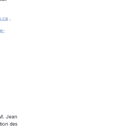
s.ca
.
re-
 M. Jean
tion des