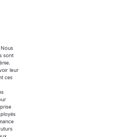
Nous
s sont
énie.
oir leur
nt ces
es
our
prise
mployés
rmance
futurs
aux