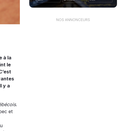
NOS ANNONCEURS
 à la
nt le
C’est
rantes
Il y a
ébécois
.
bec et
du