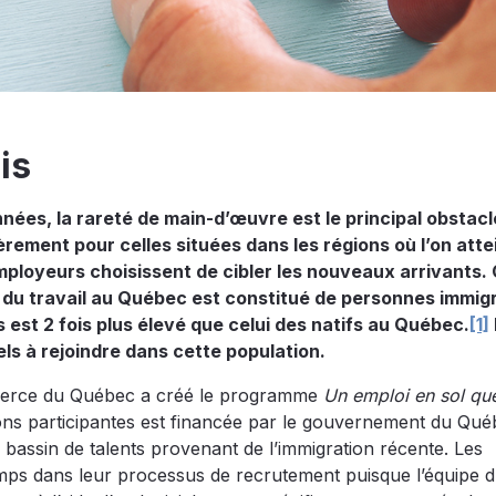
is
ées, la rareté de main-d’œuvre est le principal obstacle
ement pour celles situées dans les régions où l’on attei
mployeurs choisissent de cibler les nouveaux arrivants. 
du travail au Québec est constitué de personnes immig
est 2 fois plus élevé que celui des natifs au Québec.
[1]
els à rejoindre dans cette population.
mmerce du Québec a créé le programme
Un emploi en sol qu
gions participantes est financée par le gouvernement du Qué
au bassin de talents provenant de l’immigration récente. Les
mps dans leur processus de recrutement puisque l’équipe 