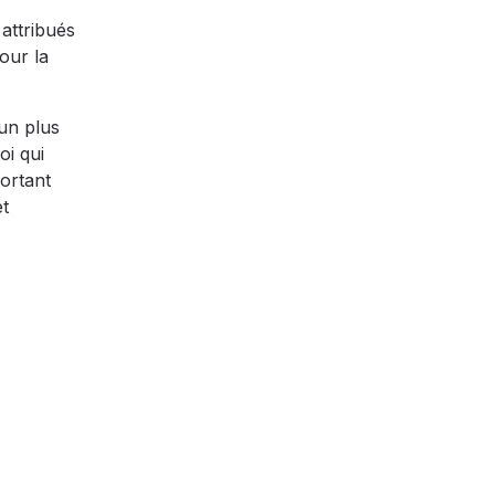
attribués
our la
 un plus
oi qui
portant
et