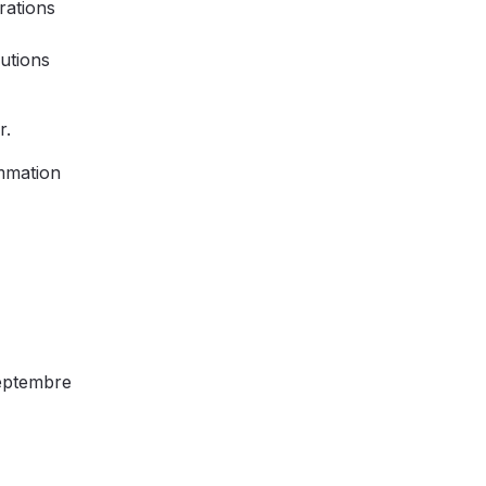
rations
lutions
r.
mmation
eptembre