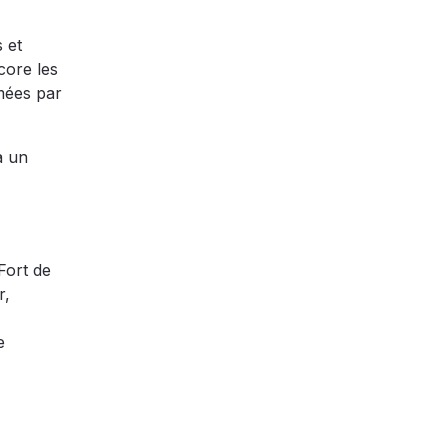
 et
core les
imées par
à un
Fort de
r,
e