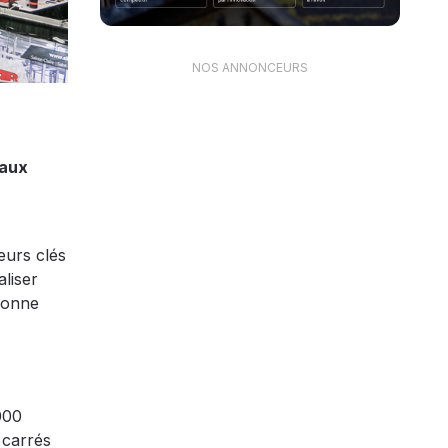
NOS ANNONCEURS
 aux
eurs clés
aliser
tionne
000
 carrés