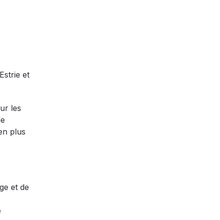
strie et
ur les
de
en plus
ge et de
e