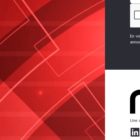
En v
anno
Une d