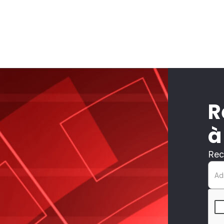
R
à
Rec