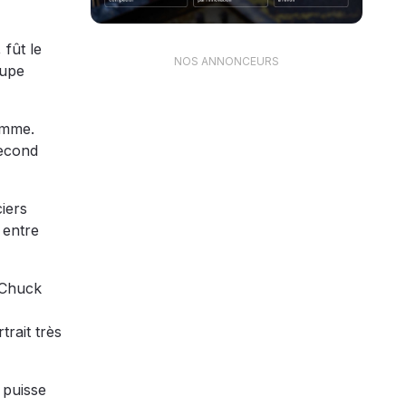
fût le
NOS ANNONCEURS
cupe
ramme.
second
iers
 entre
 Chuck
rait très
 puisse