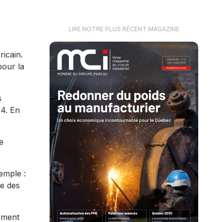
LIRE NOTRE PLUS RÉCENT MAGAZINE
icain.
pour la
s
14. En
e
emple :
le des
cument