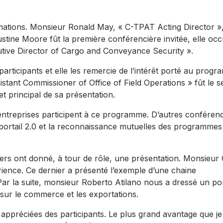
rmations. Monsieur Ronald May, « C-TPAT Acting Director », 
tine Moore fût la première conférencière invitée, elle oc
utive Director of Cargo and Conveyance Security ».
 participants et elle les remercie de l’intérêt porté au prog
stant Commissioner of Office of Field Operations » fût le 
t principal de sa présentation.
treprises participent à ce programme. D’autres conférenc
e portail 2.0 et la reconnaissance mutuelles des programmes
iers ont donné, à tour de rôle, une présentation. Monsieur
ence. Ce dernier a présenté l’exemple d’une chaine
ar la suite, monsieur Roberto Atilano nous a dressé un port
 sur le commerce et les exportations.
appréciées des participants. Le plus grand avantage que je