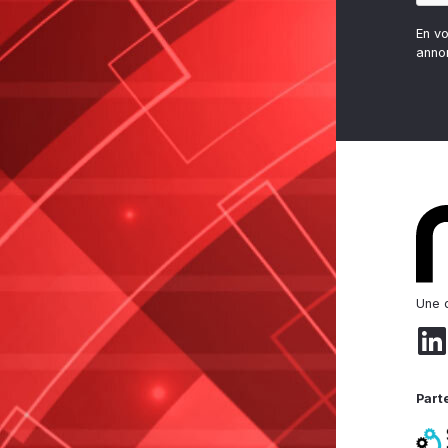
En v
anno
Une d
Part