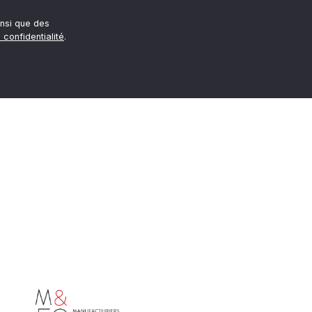
nsi que des
 confidentialité
.