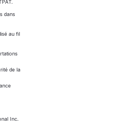
-TPAT.
ts dans
sé au fil
rtations
ité de la
sance
onal Inc.