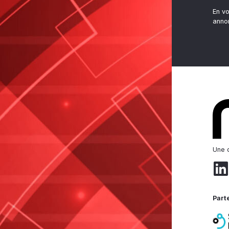
En v
anno
Une d
Part