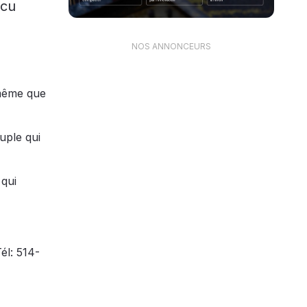
écu
NOS ANNONCEURS
 même que
uple qui
 qui
él: 514-