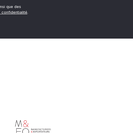
nsi que des
 confidentialité
.