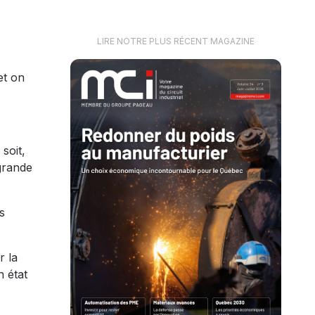
LIRE NOTRE PLUS RÉCENT MAGAZINE
et on
soit,
grande
s
r la
n état