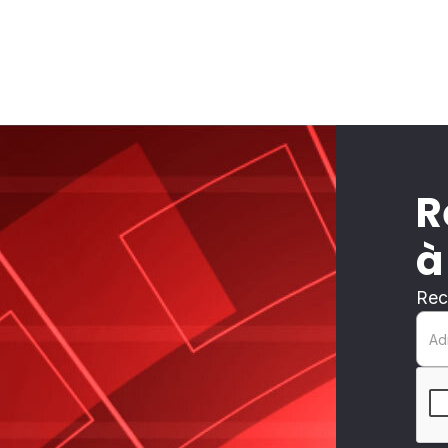
R
à
Rec