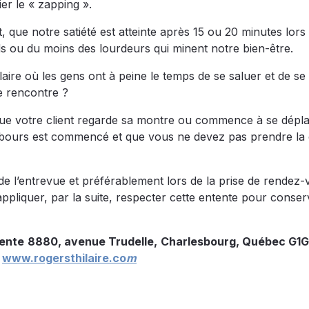
ier le « zapping ».
, que notre satiété est atteinte après 15 ou 20 minutes lors
ids ou du moins des lourdeurs qui minent notre bien-être.
ulaire où les gens ont à peine le temps de se saluer et de se
re rencontre ?
s que votre client regarde sa montre ou commence à se dépl
à rebours est commencé et que vous ne devez pas prendre l
 de l’entrevue et préférablement lors de la prise de rendez
 appliquer, par la suite, respecter cette entente pour conse
vente
8880, avenue Trudelle,
Charlesbourg, Québec G1G
www.rogersthilaire.co
m