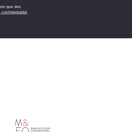
nsi que des
 confidentialité
.