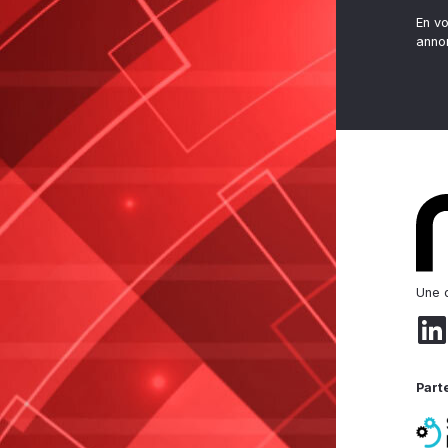
En v
anno
Une d
Part