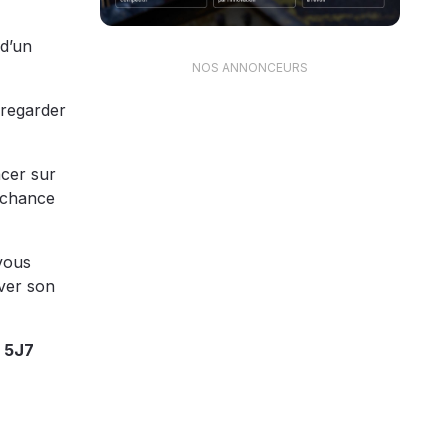
 d’un
NOS ANNONCEURS
 regarder
acer sur
a chance
-vous
rver son
 5J7