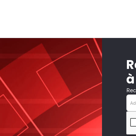
R
à
Rec