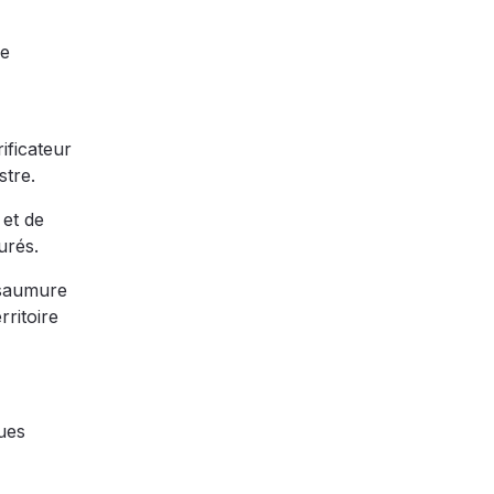
de
ificateur
stre.
 et de
urés.
a saumure
rritoire
ques