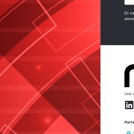
En v
anno
Une d
Part