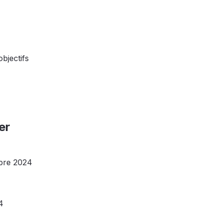
objectifs
er
bre 2024
4