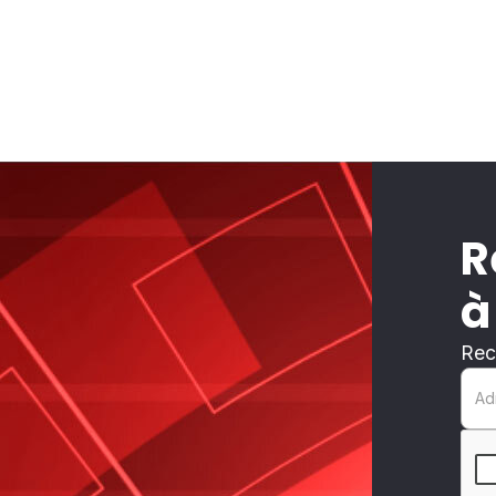
R
à
Rec