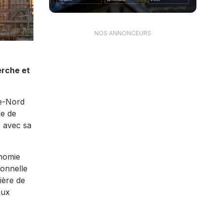
NOS ANNONCEURS
erche et
te-Nord
re de
é avec sa
onomie
ionnelle
ière de
aux