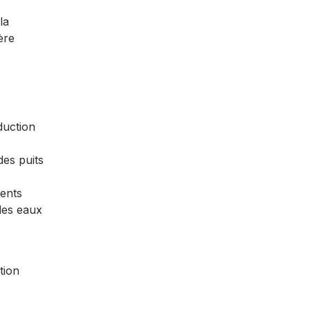
la
ère
duction
des puits
ments
 des eaux
tion