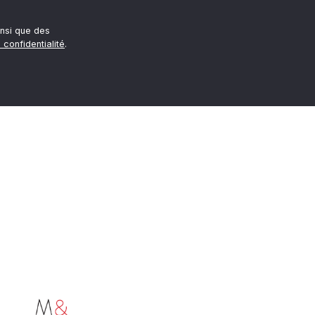
nsi que des
 confidentialité
.