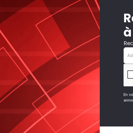
R
à
Rec
En v
anno