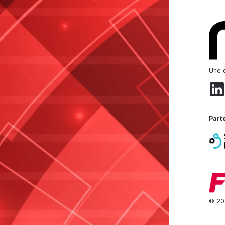
Une d
Part
© 20