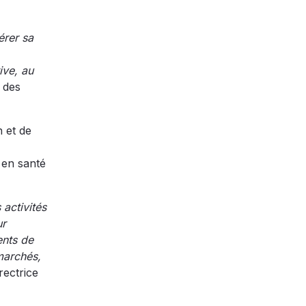
érer sa
ive, au
 des
n et de
 en santé
activités
ur
ents de
 marchés,
rectrice