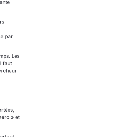
ante
rs
ce par
emps. Les
l faut
hercheur
a
artées,
zéro » et
artout