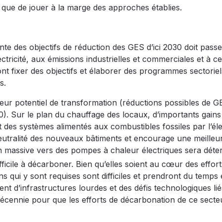
 que de jouer à la marge des approches établies.
inte des objectifs de réduction des GES d’ici 2030 doit pass
ctricité, aux émissions industrielles et commerciales et à ce
nt fixer des objectifs et élaborer des programmes sectoriel
s.
leur potentiel de transformation (réductions possibles de G
). Sur le plan du chauffage des locaux, d’importants gain
des systèmes alimentés aux combustibles fossiles par l’élec
eutralité des nouveaux bâtiments et encourage une meilleu
tion massive vers des pompes à chaleur électriques sera déte
fficile à décarboner. Bien qu’elles soient au cœur des effor
s qui y sont requises sont difficiles et prendront du temps 
t d’infrastructures lourdes et des défis technologiques li
décennie pour que les efforts de décarbonation de ce secte