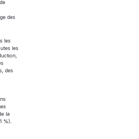
 de
age des
s les
utes les
duction,
es
s, des
ons
ues
de la
1 %).