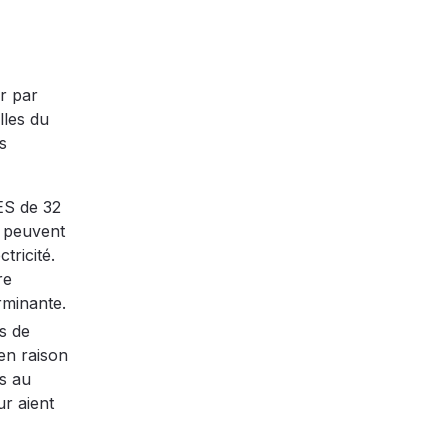
er par
lles du
s
ES de 32
s peuvent
tricité.
re
rminante.
ts de
en raison
és au
ur aient