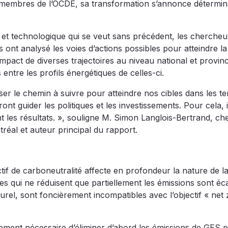
membres de l’OCDE, sa transformation s’annonce détermin
e et technologique qui se veut sans précédent, les chercheu
s ont analysé les voies d’actions possibles pour atteindre la
impact de diverses trajectoires au niveau national et provin
ntre les profils énergétiques de celles-ci.
poser le chemin à suivre pour atteindre nos cibles dans les t
 guider les politiques et les investissements. Pour cela, i
t les résultats. », souligne M. Simon Langlois-Bertrand, c
ntréal et auteur principal du rapport.
ctif de carboneutralité affecte en profondeur la nature de l
es qui ne réduisent que partiellement les émissions sont éc
turel, sont foncièrement incompatibles avec l’objectif « net 
ement nécessaire d’éliminer d’abord les émissions de GES p