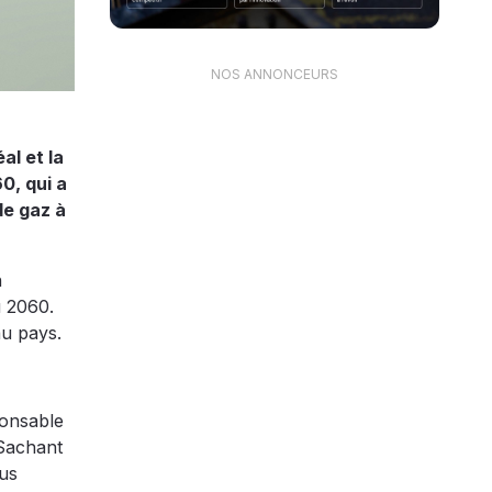
NOS ANNONCEURS
al et la
0, qui a
de gaz à
n
u 2060.
au pays.
ponsable
 Sachant
lus