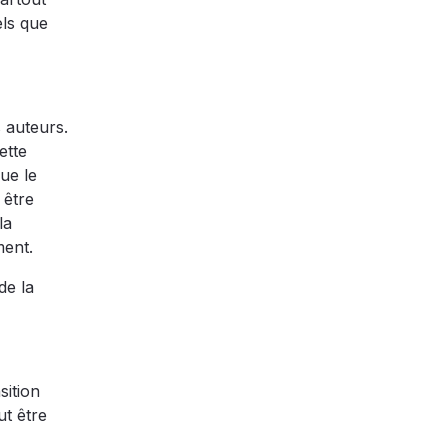
els que
 auteurs.
ette
ue le
 être
la
ment.
de la
sition
ut être