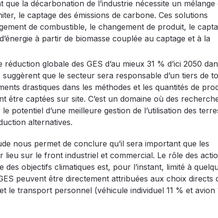
nt que la décarbonation de l’industrie nécessite un mélange
miter, le captage des émissions de carbone. Ces solutions
ngement de combustible, le changement de produit, le capt
d’énergie à partir de biomasse couplée au captage et à la
de réduction globale des GES d’au mieux 31 % d’ici 2050 dan
 suggèrent que le secteur sera responsable d’un tiers de to
ments drastiques dans les méthodes et les quantités de pro
nt être captées sur site. C’est un domaine où des recherch
potentiel d’une meilleure gestion de l’utilisation des terre
uction alternatives.
ude nous permet de conclure qu’il sera important que les
ieu sur le front industriel et commercial. Le rôle des acti
 des objectifs climatiques est, pour l’instant, limité à quelq
GES peuvent être directement attribuées aux choix directs 
et le transport personnel (véhicule individuel 11 % et avion 