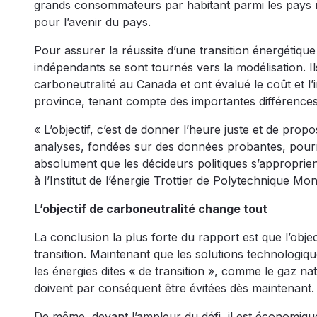
grands consommateurs par habitant parmi les pays 
pour l’avenir du pays.
Pour assurer la réussite d’une transition énergétiqu
indépendants se sont tournés vers la modélisation. Il
carboneutralité au Canada et ont évalué le coût et l’
province, tenant compte des importantes différences e
« L’objectif, c’est de donner l’heure juste et de pro
analyses, fondées sur des données probantes, pourront
absolument que les décideurs politiques s’approprien
à l’Institut de l’énergie Trottier de Polytechnique Mo
L’objectif de carboneutralité change tout
La conclusion la plus forte du rapport est que l’obje
transition. Maintenant que les solutions technologiqu
les énergies dites « de transition », comme le gaz na
doivent par conséquent être évitées dès maintenant.
De même, devant l’ampleur du défi, il est économiqu