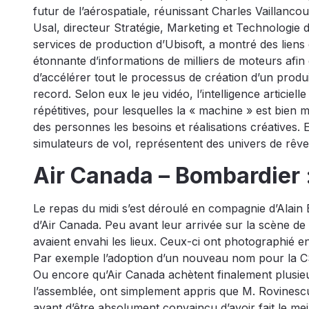
futur de l’aérospatiale, réunissant Charles Vaillancou
Usal, directeur Stratégie, Marketing et Technologie 
services de production d’Ubisoft, a montré des liens
étonnante d’informations de milliers de moteurs afin
d’accélérer tout le processus de création d’un produit
record. Selon eux le jeu vidéo, l’intelligence articiel
répétitives, pour lesquelles la « machine » est bien meil
des personnes les besoins et réalisations créatives. E
simulateurs de vol, représentent des univers de rêve
Air Canada – Bombardier 
Le repas du midi s’est déroulé en compagnie d’Alain
d’Air Canada. Peu avant leur arrivée sur la scène de
avaient envahi les lieux. Ceux-ci ont photographié en
Par exemple l’adoption d’un nouveau nom pour la CSe
Ou encore qu’Air Canada achètent finalement plusieu
l’assemblée, ont simplement appris que M. Rovinescu e
avant d’être absolument convaincu d’avoir fait le mei