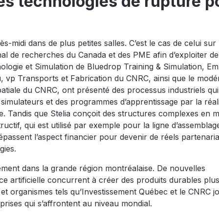
es technologies de rupture p
-midi dans de plus petites salles. C’est le cas de celui sur 
ional de recherches du Canada et des PME afin d’exploiter de
ologie et Simulation de Bluedrop Training & Simulation, E
, vp Transports et Fabrication du CNRC, ainsi que le modé
tiale du CNRC, ont présenté des processus industriels qui
 simulateurs et des programmes d’apprentissage par la réal
ire. Tandis que Stelia conçoit des structures complexes en 
ructif, qui est utilisé par exemple pour la ligne d’assemblag
épassent l’aspect financier pour devenir de réels partenaria
gies.
rement dans la grande région montréalaise. De nouvelles
ence artificielle concurrent à créer des produits durables plu
 et organismes tels qu’Investissement Québec et le CNRC j
prises qui s’affrontent au niveau mondial.