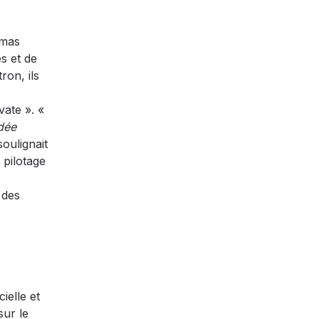
omas
s et de
ron, ils
vate ». «
idée
soulignait
 pilotage
 des
ielle et
sur le