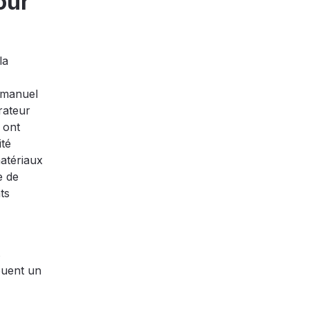
our
la
mmanuel
rateur
 ont
ité
matériaux
e de
ts
s
ouent un