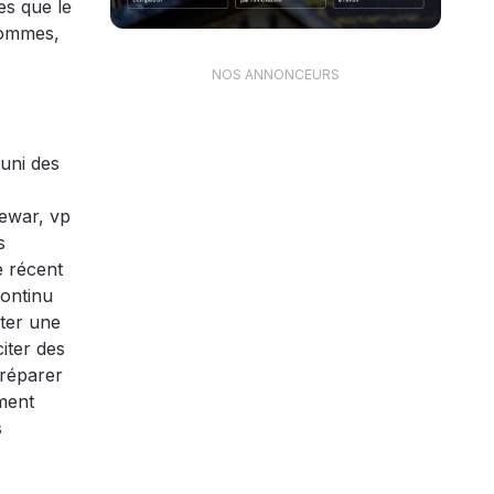
es que le
hommes,
NOS ANNONCEURS
éuni des
Dewar, vp
s
e récent
continu
nter une
citer des
 réparer
ement
s