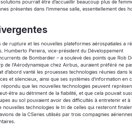
solutions pourrait être d’accueillir beaucoup plus de femm
onnes présentes dans l’immense salle, essentiellement des 
divergentes
s de rupture et les nouvelles plateformes aérospatiales a r
res. Humberto Pereira, vice-président du Développement
oncurrents de Bombardier – a soulevé des points que Rob 
 vp de l’Aérodynamique chez Airbus, auraient préféré ne pa
ait d’abord vanté les prouesses technologies réunies dans l
es et silencieux, ainsi que ses systèmes d’information en 
n a répondu que les nouvelles technologies peuvent représe
t-être au détriment de la fiabilité, et que cela pouvait sus
ipes au sol pouvaient avoir des difficultés à entretenir et à
e nouvelles technologies le tri de celles qui resteront final
 avions de la CSeries utilisés par trois compagnies aérienne
taires.