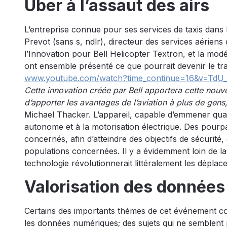
Uber à l’assaut des airs
L’entreprise connue pour ses services de taxis dans
Prevot (sans s, ndlr), directeur des services aérien
l’Innovation pour Bell Helicopter Textron, et la modé
ont ensemble présenté ce que pourrait devenir le tr
www.youtube.com/watch?time_continue=16&v=TdU
Cette innovation créée par Bell apportera cette nouvell
d’apporter les avantages de l’aviation à plus de gens
Michael Thacker. L’appareil, capable d’emmener qua
autonome et à la motorisation électrique. Des pourp
concernés, afin d’atteindre des objectifs de sécurité
populations concernées. Il y a évidemment loin de la
technologie révolutionnerait littéralement les dépla
Valorisation des données e
Certains des importants thèmes de cet événement consa
les données numériques; des sujets qui ne semblent p