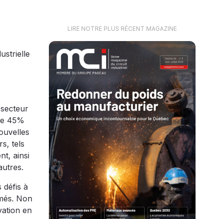
LIRE NOTRE PLUS RÉCENT MAGAZINE
strielle
 secteur
nte 45%
ouvelles
s, tels
nt, ainsi
autres.
 défis à
rmés. Non
vation en