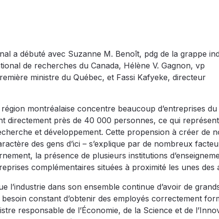
onal a débuté avec Suzanne M. Benoît, pdg de la grappe indu
national de recherches du Canada, Hélène V. Gagnon, vp
mière ministre du Québec, et Fassi Kafyeke, directeur
e région montréalaise concentre beaucoup d’entreprises du
nt directement près de 40 000 personnes, ce qui représe
echerche et développement. Cette propension à créer de n
aractère des gens d’ici – s’explique par de nombreux facteur
ernement, la présence de plusieurs institutions d’enseigneme
ntreprises complémentaires situées à proximité les unes des 
ue l’industrie dans son ensemble continue d’avoir de grands
et le besoin constant d’obtenir des employés correctement fo
tre responsable de l’Économie, de la Science et de l’Inno