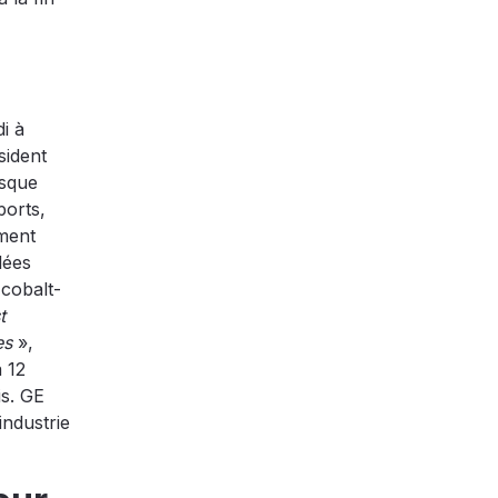
i à
sident
isque
ports,
ument
lées
 cobalt-
t
les
»,
 12
is. GE
industrie