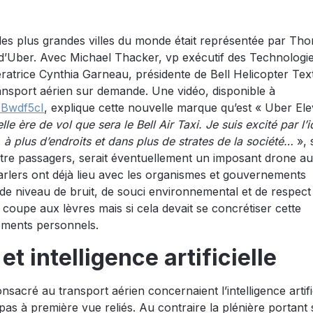
 les plus grandes villes du monde était représentée par Th
s d’Uber. Avec Michael Thacker, vp exécutif des Technologie
ratrice Cynthia Garneau, présidente de Bell Helicopter Text
ansport aérien sur demande. Une vidéo, disponible à
_Bwdf5cI
, explique cette nouvelle marque qu’est « Uber Ele
e ère de vol que sera le Bell Air Taxi. Je suis excité par l’
, à plus d’endroits et dans plus de strates de la société…
», 
tre passagers, serait éventuellement un imposant drone au
arlers ont déjà lieu avec les organismes et gouvernements
, de niveau de bruit, de souci environnemental et de respect
 coupe aux lèvres mais si cela devait se concrétiser cette
cements personnels.
t intelligence artificielle
cré au transport aérien concernaient l’intelligence artific
as à première vue reliés. Au contraire la plénière portant 