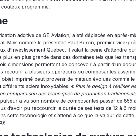
 le coûteux programme.
he
rication additive de GE Aviation, a été déplacée en après-mid
réal. Mais comme le présentait Paul Buron, premier vice-pré
d’Investissement Québec, il valait la peine d’attendre pu
e plus en plus grande dans des domaines tels que les trans
trois dimensions permettent de concevoir à partir d’un doc
ns recourir à plusieurs opérations ou composantes assemb
, cet objet imprimé peut provenir de métaux évolués comme le
et différents aciers inoxydables. «
Plus le design à réaliser es
e en comparaison des techniques de production traditionnel
opulseur a vu son nombre de composantes passer de 855 à
lus d’avoir pu raccourcir la durée de ses tests de 12 à 6 mo
ans cette technologie et s’attend à ce que la valeur de cette 
30!