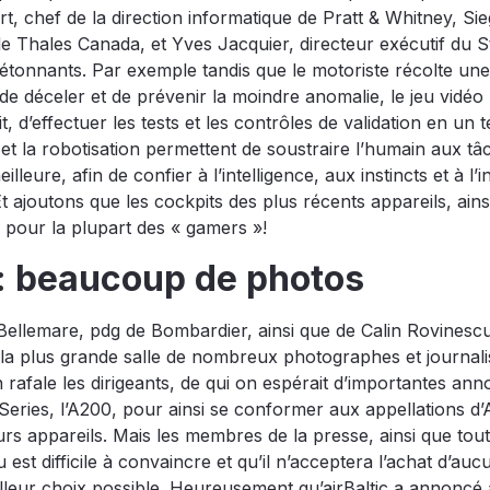
rt, chef de la direction informatique de Pratt & Whitney, Sie
de Thales Canada, et Yves Jacquier, directeur exécutif du S
 étonnants. Par exemple tandis que le motoriste récolte une
 de déceler et de prévenir la moindre anomalie, le jeu vidéo
, d’effectuer les tests et les contrôles de validation en un
le et la robotisation permettent de soustraire l’humain aux t
leure, afin de confier à l’intelligence, aux instincts et à l’i
t ajoutons que les cockpits des plus récents appareils, ains
 pour la plupart des « gamers »!
: beaucoup de photos
 Bellemare, pdg de Bombardier, ainsi que de Calin Rovinesc
 la plus grande salle de nombreux photographes et journali
 rafale les dirigeants, de qui on espérait d’importantes ann
ries, l’A200, pour ainsi se conformer aux appellations d’
rs appareils. Mais les membres de la presse, ainsi que tou
st difficile à convaincre et qu’il n’acceptera l’achat d’auc
lleur choix possible. Heureusement qu’airBaltic a annoncé à