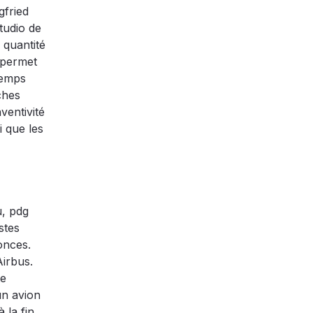
gfried
tudio de
 quantité
 permet
 temps
âches
nventivité
i que les
u, pdg
stes
onces.
Airbus.
te
un avion
 la fin