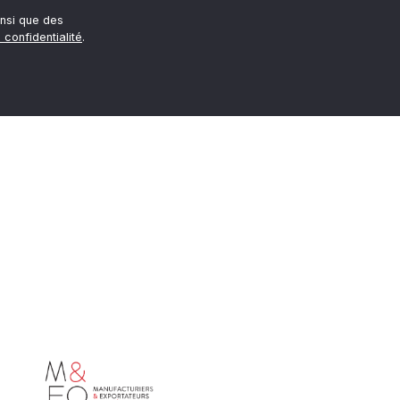
nsi que des
 confidentialité
.