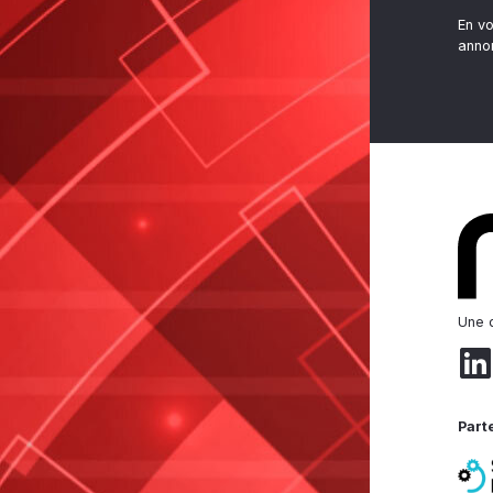
En v
anno
Une d
Part