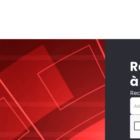
R
à
Rec