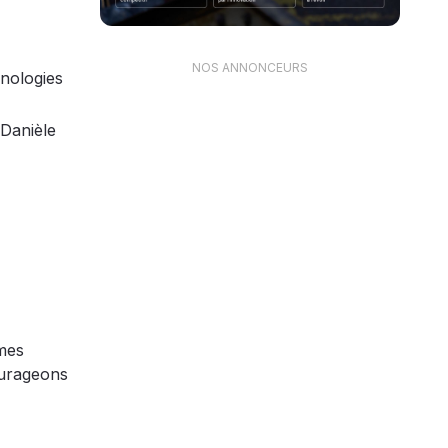
NOS ANNONCEURS
hnologies
 Danièle
mmes
ourageons