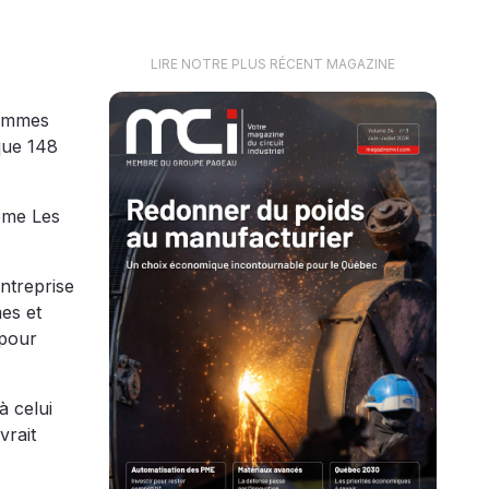
LIRE NOTRE PLUS RÉCENT MAGAZINE
femmes
que 148
hème Les
ntreprise
es et
 pour
à celui
vrait