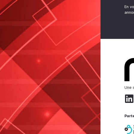
En v
anno
Une d
Part