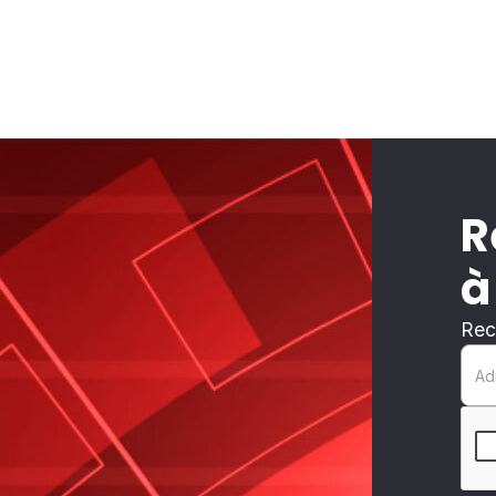
R
à
Rec