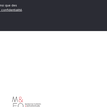
nsi que des
 confidentialité
.