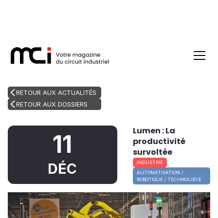
RETOUR AUX ACTUALITÉS
RETOUR AUX DOSSIERS
Lumen : La
11
productivité
survoltée
INDUSTRIE
DÉC
AUTOMATISATION /
ROBOTIQUE / TECHNOLOGIE