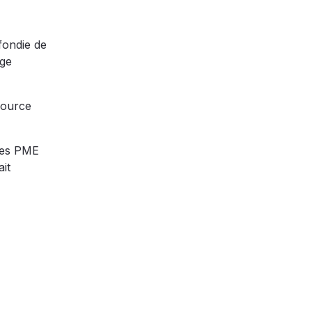
fondie de
age
source
 les PME
it