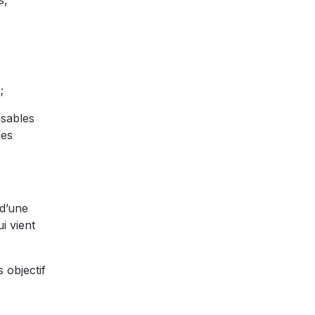
s,
;
nsables
les
 d’une
i vient
 objectif