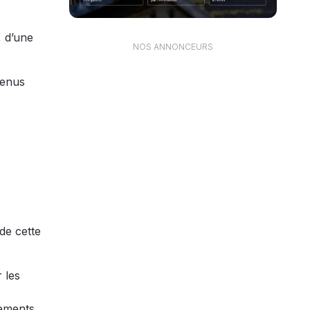
, d’une
NOS ANNONCEURS
venus
de cette
 les
gements