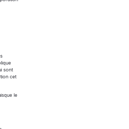
es
lique
i sont
tion cet
isque le