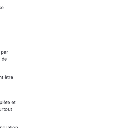
ce
 par
s de
nt être
plète et
urtout
rporation