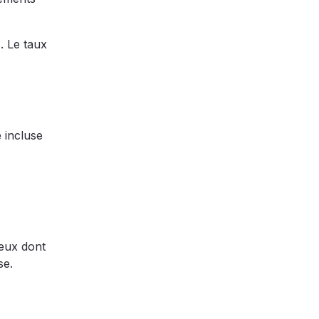
. Le taux
 incluse
geux dont
se.