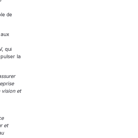
ble de
 aux
V, qui
opulser la
assurer
eprise
vision et
ce
r et
au