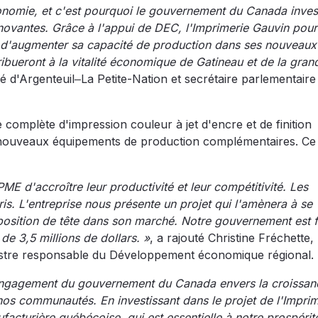
économie, et c'est pourquoi le gouvernement du Canada inves
ovantes. Grâce à l'appui de DEC, l'Imprimerie Gauvin pour
 d'augmenter sa capacité de production dans ses nouveaux
ribueront à la vitalité économique de Gatineau et de la gran
 d'Argenteuil‒La Petite-Nation et secrétaire parlementaire
 complète d'impression couleur à jet d'encre et de finition
nouveaux équipements de production complémentaires. Ce 
ME d'accroître leur productivité et leur compétitivité. Les
is. L'entreprise nous présente un projet qui l'amènera à se
 position de tête dans son marché. Notre gouvernement est f
de 3,5 millions de dollars. »
, a rajouté Christine Fréchette,
inistre responsable du Développement économique régional.
 l'engagement du gouvernement du Canada envers la croissa
 nos communautés. En investissant dans le projet de l'Imprim
facturière québécoise, qui est essentielle à notre prospérit