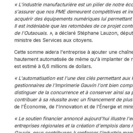
« L'industrie manufacturière est un pilier de notre 
s'assurer que nos PME demeurent compétitives et inn
acquérir des équipements numériques lui permettant
Il est indéniable que les retombées de ce projet cont
de l'Outaouais. »
, a déclaré Stéphane Lauzon, député
ministre des Services aux citoyens.
Cette somme aidera l'entreprise à ajouter une chaîne
hautement automatisée de même qu'à implanter de 
est estimé à 6,6 millions de dollars.
« L'automatisation est l'une des clés permettant aux P
gestionnaires de l'Imprimerie Gauvin l'ont bien compr
distinguer de la concurrence et à conserver ainsi sa
contribuer à sa réussite avec un financement de plus 
de l'Économie, de l'Innovation et de l'Énergie et m
« Le soutien financier annoncé aujourd'hui illustre
entreprises régionales et la création d'emplois dans
Gauvin, nous contribuons à renforcer l'industrie manu