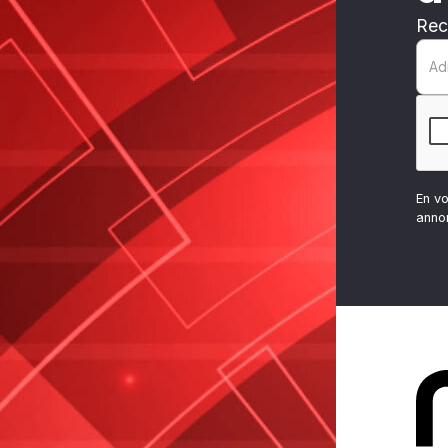
Rec
En v
anno