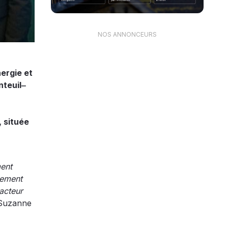
NOS ANNONCEURS
ergie et
nteuil‒
, située
ment
cement
acteur
 Suzanne