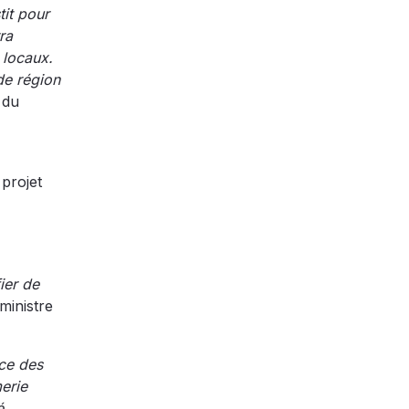
tit pour
ra
 locaux.
de région
 du
projet
ier de
 ministre
nce des
erie
é