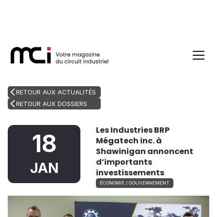
RETOUR AUX ACTUALITÉS
RETOUR AUX DOSSIERS
Les Industries BRP
18
Mégatech inc. à
Shawinigan annoncent
d’importants
JAN
investissements
ÉCONOMIE / GOUVERNEMENT