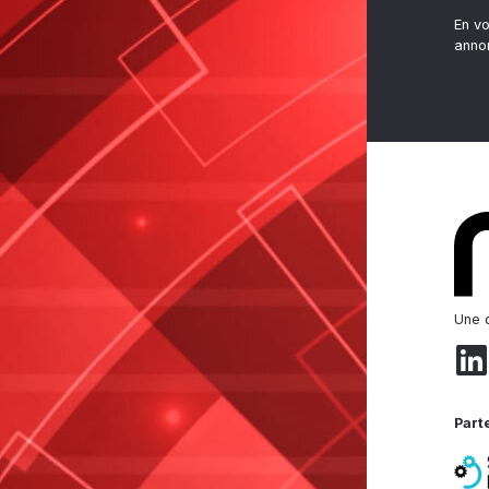
En v
anno
Une d
Part