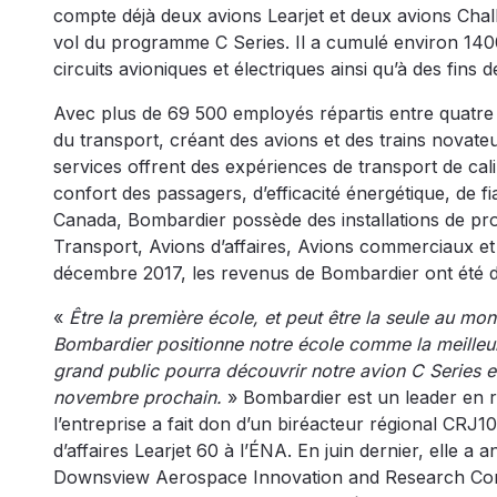
compte déjà deux avions Learjet et deux avions Chall
vol du programme C Series. Il a cumulé environ 1400 h
circuits avioniques et électriques ainsi qu’à des fins 
Avec plus de 69 500 employés répartis entre quatre s
du transport, créant des avions et des trains novat
services offrent des expériences de transport de cal
confort des passagers, d’efficacité énergétique, de fi
Canada, Bombardier possède des installations de pro
Transport, Avions d’affaires, Avions commerciaux et A
décembre 2017, les revenus de Bombardier ont été de
«
Être la première école, et peut être la seule au mo
Bombardier positionne notre école comme la meille
grand public pourra découvrir notre avion C Series et
novembre prochain.
» Bombardier est un leader en r
l’entreprise a fait don d’un biréacteur régional CRJ1
d’affaires Learjet 60 à l’ÉNA. En juin dernier, elle a 
Downsview Aerospace Innovation and Research Cons