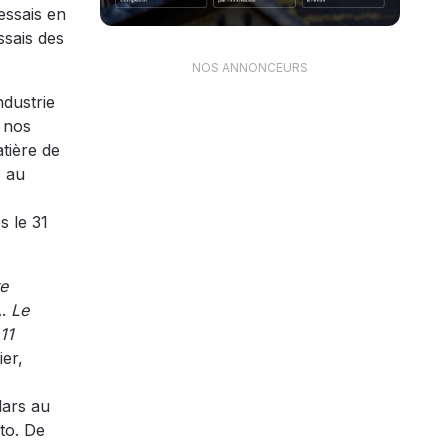
essais en
ssais des
NOS ANNONCEURS
ndustrie
t nos
tière de
, au
s
s le 31
re
.
Le
11
er,
lars au
to. De