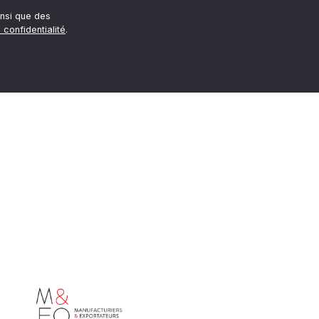
nsi que des
 confidentialité
.