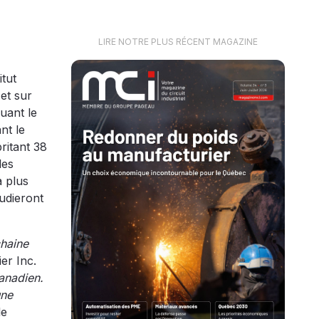
LIRE NOTRE PLUS RÉCENT MAGAZINE
tut
et sur
uant le
nt le
ritant 38
les
a plus
udieront
chaine
ier Inc.
canadien.
une
le