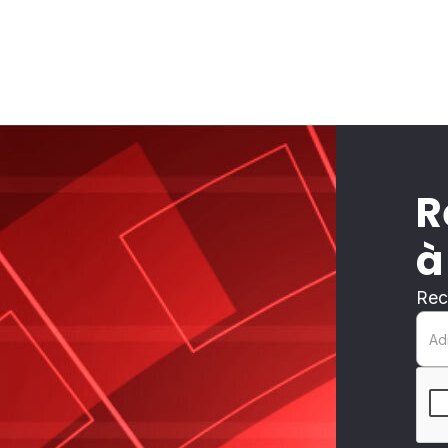
R
à
Rec