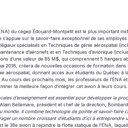
ÉNA) du cégep Édouard-Montpetit est le plus important insti
s’appuie sur le savoir-faire exceptionnel de ses employés 
llégiaux spécialisés en Techniques de génie aérospatial (incl
intenance d’aéronefs et en Techniques d’avionique (inclua
tions d’une valeur de 85 M$, qui comprennent 5 hangars ab
ai 2018, créera de nouvelles occasions de formation dans 
nie aérospatial, donnant accès aux étudiants du Québec à l
e. Au cours des prochains mois, les professeurs de l’ÉNA ét
rminer la meilleure façon d’intégrer cet avion à leurs cours.
 locales d’enseignement est essentiel pour développer la pro
t Alain Bellemare, président et chef de la direction, Bombard
au monde. Il combine technologie de pointe et savoir-faire 
ager un nombre croissant d’étudiants d’ici à entreprendre 
 le 38e avion à rejoindre la flotte statique de l’ÉNA, laquel