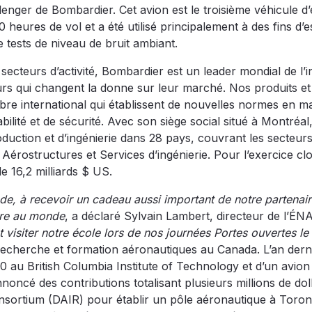
enger de Bombardier. Cet avion est le troisième véhicule d’
eures de vol et a été utilisé principalement à des fins d’e
de tests de niveau de bruit ambiant.
ecteurs d’activité, Bombardier est un leader mondial de l’i
eurs qui changent la donne sur leur marché. Nos produits e
ibre international qui établissent de nouvelles normes en ma
abilité et de sécurité. Avec son siège social situé à Montréal
duction et d’ingénierie dans 28 pays, couvrant les secteur
érostructures et Services d’ingénierie. Pour l’exercice clo
 16,2 milliards $ US.
nde, à recevoir un cadeau aussi important de notre partenai
ure au monde
, a déclaré Sylvain Lambert, directeur de l’ÉNA
 visiter notre école lors de nos journées Portes ouvertes le 
echerche et formation aéronautiques au Canada. L’an derni
00 au British Columbia Institute of Technology et d’un avion
annoncé des contributions totalisant plusieurs millions de dol
ortium (DAIR) pour établir un pôle aéronautique à Toron