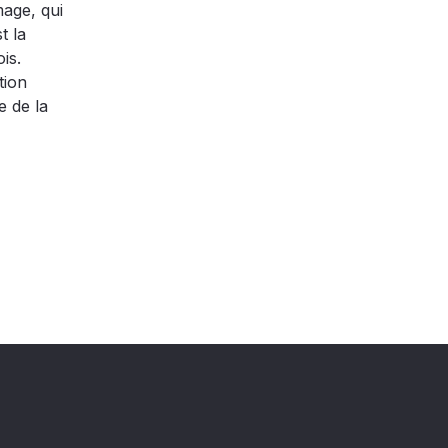
mage, qui
t la
is.
tion
e de la