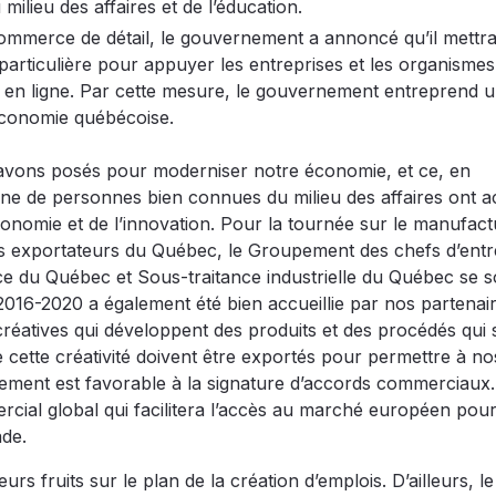
ilieu des affaires et de l’éducation.
commerce de détail, le gouvernement a annoncé qu’il mettr
ticulière pour appuyer les entreprises et les organismes
 en ligne. Par cette mesure, le gouvernement entreprend 
’économie québécoise.
 avons posés pour moderniser notre économie, et ce, en
aine de personnes bien connues du milieu des affaires ont 
conomie et de l’innovation. Pour la tournée sur le manufact
s exportateurs du Québec, le Groupement des chefs d’entr
 du Québec et Sous-traitance industrielle du Québec se s
 2016-2020 a également été bien accueillie par nos partenai
réatives qui développent des produits et des procédés qui 
 cette créativité doivent être exportés pour permettre à no
ement est favorable à la signature d’accords commerciaux. 
ercial global qui facilitera l’accès au marché européen pou
ade.
s fruits sur le plan de la création d’emplois. D’ailleurs, le