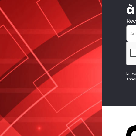
à
Rec
En v
anno