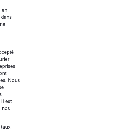
a en
 dans
une
accepté
urier
eprises
ont
res. Nous
se
s
Il est
r nos
 taux