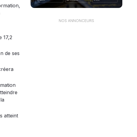
ormation,
à
NOS ANNONCEURS
e 17,2
on de ses
créera
rmation
tteindre
la
 atteint