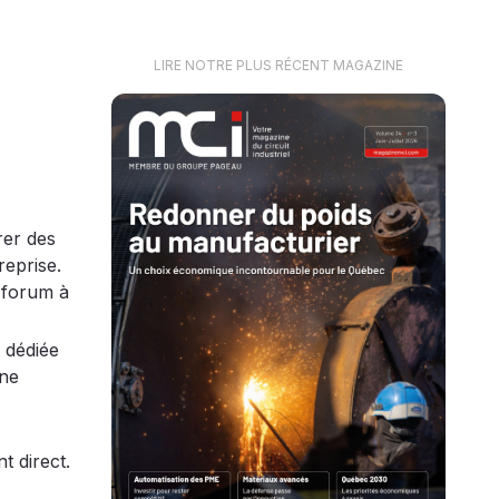
LIRE NOTRE PLUS RÉCENT MAGAZINE
rer des
reprise.
n forum à
 dédiée
une
t direct.