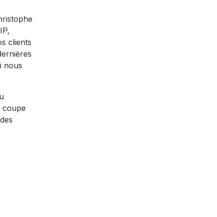
hristophe
IP,
s clients
dernières
i nous
au
e coupe
 des