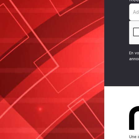
En v
anno
Une d