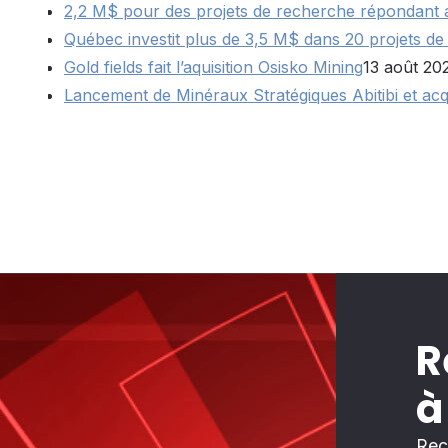
2,2 M$ pour des projets de recherche répondant 
Québec investit plus de 3,5 M$ dans 20 projets d
Gold fields fait l’aquisition Osisko Mining
13 août 20
Lancement de Minéraux Stratégiques Abitibi et acqu
R
à
Rec