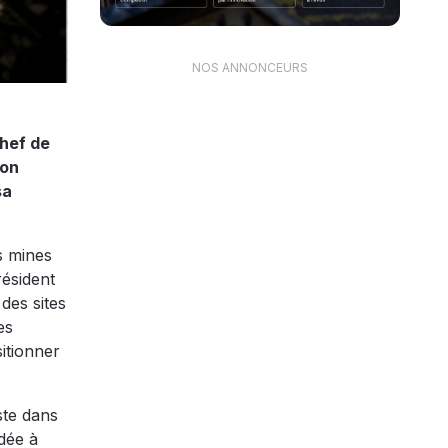
NOS ANNONCEURS
chef de
son
sa
s mines
résident
des sites
es
itionner
ste dans
ndée à