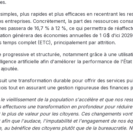
es.
us simples, plus rapides et plus efficaces en recentrant les r
t les entreprises. Concrètement, la part des ressources cons
smes passera de 16,7 % à 12 %, ce qui permettra de réaffect
rmation générera des économies annuelles de 1 G$ d'ici 202
 temps complet (ETC), principalement par attrition.
progressive et structurée, notamment grâce à une utilisat
igence artificielle afin d'améliorer la performance de l'État
 ajoutée.
t une transformation durable pour offrir des services pub
is tout en assurant une gestion rigoureuse des finances p
 le vieillissement de la population s'accélère et que nos res
us effectuons une transformation en profondeur pour réduire 
nt le plus de valeur pour les citoyens. Ces changements vont 
 afin que l'audace, l'imputabilité et l'engagement de nos é
ve, au bénéfice des citoyens plutôt que de la bureaucratie. N