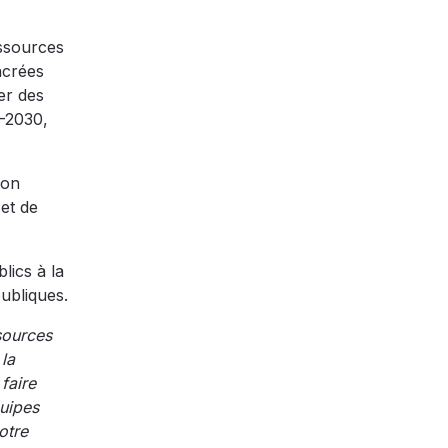
essources
acrées
er des
9-2030,
ion
 et de
lics à la
ubliques.
sources
la
faire
quipes
otre