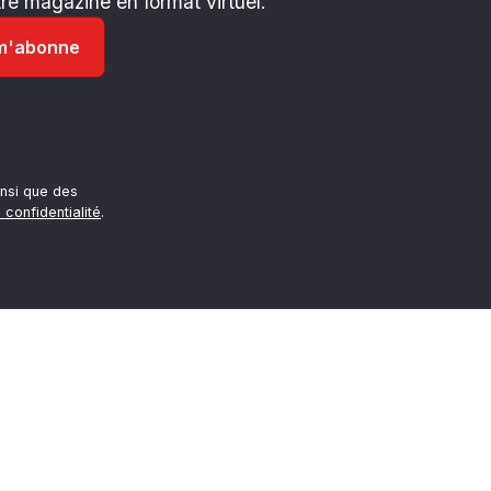
e magazine en format virtuel.
nsi que des
 confidentialité
.