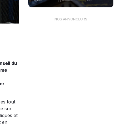
NOS ANNONCEURS
nseil du
ème
cer
ces tout
ie sur
liques et
t en