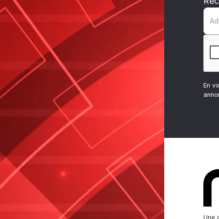
Rec
En v
anno
Une d