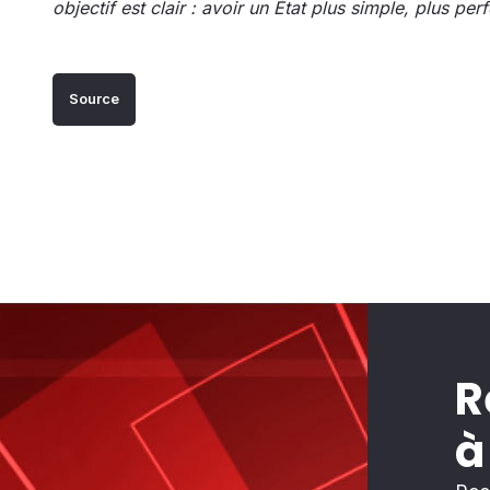
objectif est clair : avoir un État plus simple, plus perf
Source
R
à