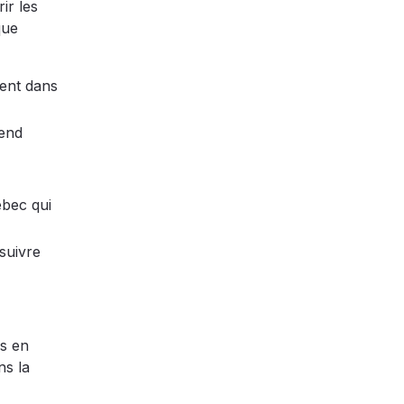
ir les
que
sent dans
rend
ébec qui
 suivre
es en
ns la