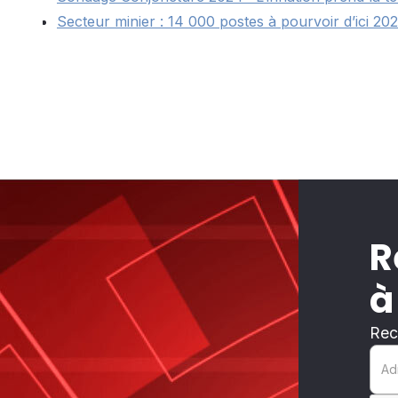
Secteur minier : 14 000 postes à pourvoir d’ici 20
R
à
Rec