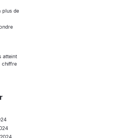
à plus de
pondre
 atteint
 chiffre
r
024
2024
r 2024