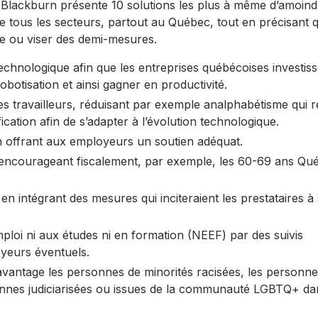
 Blackburn présente 10 solutions les plus à même d’amoindr
 de tous les secteurs, partout au Québec, tout en précisant 
pe ou viser des demi-mesures.
 technologique afin que les entreprises québécoises investis
robotisation et ainsi gagner en productivité.
des travailleurs, réduisant par exemple analphabétisme qui 
ication afin de s’adapter à l’évolution technologique.
n offrant aux employeurs un soutien adéquat.
en encourageant fiscalement, par exemple, les 60-69 ans Qu
en intégrant des mesures qui inciteraient les prestataires à
loi ni aux études ni en formation (NEEF) par des suivis
oyeurs éventuels.
 davantage les personnes de minorités racisées, les personn
sonnes judiciarisées ou issues de la communauté LGBTQ+ da