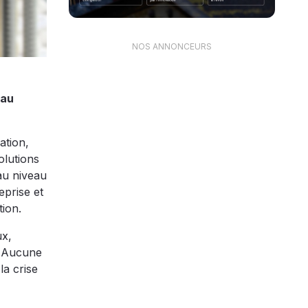
NOS ANNONCEURS
 au
ation,
olutions
au niveau
eprise et
tion.
ux,
r. Aucune
la crise