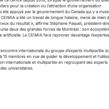
n de ce centre depuis 2018, lorsque le gouvernement du Qu
llars pour la création ou l’attraction d’une organisation
ussi été appuyé par le gouvernement du Canada qui y a inves
 du CEIMIA a été un travail de longue haleine, mené de main 
ux du résultat », affirme Stéphane Paquet, président-dir
e réunie deux des grandes forces de Montréal : son écosystè
nce artificielle. Le CEIMIA fera rayonner davantage l’expertis
encontre internationale du groupe d’experts multipartite 
15 membres en vue de guider le développement et l’utilisa
tion internationale et multipartite en regroupant des experts
 des universitaires.