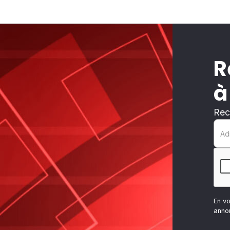
R
à
Rec
En v
anno