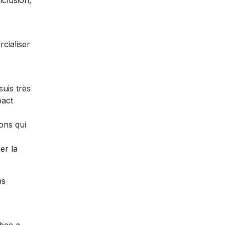
nclusion,
cialiser
uis très
pact
ions qui
er la
ns