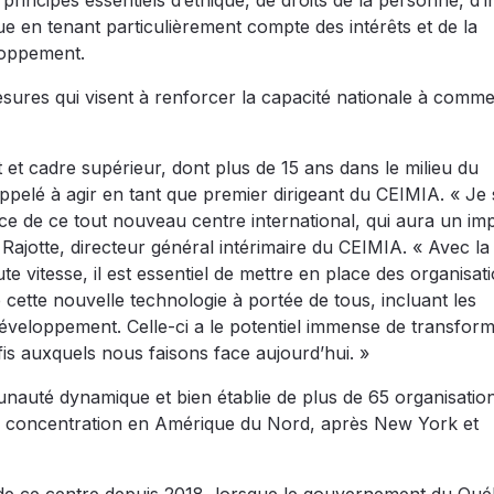
incipes essentiels d’éthique, de droits de la personne, d’i
ue en tenant particulièrement compte des intérêts et de la
loppement.
sures qui visent à renforcer la capacité nationale à commer
et cadre supérieur, dont plus de 15 ans dans le milieu du
pelé à agir en tant que premier dirigeant du CEIMIA. « Je s
e de ce tout nouveau centre international, qui aura un im
 Rajotte, directeur général intérimaire du CEIMIA. « Avec la
toute vitesse, il est essentiel de mettre en place des organisat
ette nouvelle technologie à portée de tous, incluant les
éveloppement. Celle-ci a le potentiel immense de transform
fis auxquels nous faisons face aujourd’hui. »
nauté dynamique et bien établie de plus de 65 organisatio
nte concentration en Amérique du Nord, après New York et