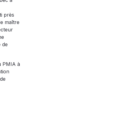
ébec a
ti près
de maître
ecteur
me
e de
du PMIA à
tion
 de