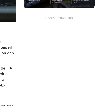
NOS ANNONCEURS
e
s
conseil
nion dès
de l’IA
oit
era
eux