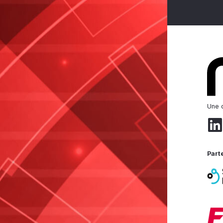
Une d
Part