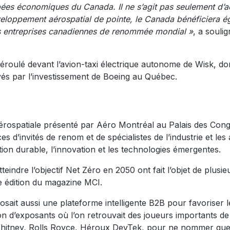
mbées économiques du Canada. Il ne s’agit pas seulement d’a
eloppement aérospatial de pointe, le Canada bénéficiera é
es entreprises canadiennes de renommée mondial »
, a soulig
déroulé devant l’avion-taxi électrique autonome de Wisk, don
és par l’investissement de Boeing au Québec.
Aérospatiale présenté par Aéro Montréal au Palais des Con
d’invités de renom et de spécialistes de l’industrie et les a
tion durable, l’innovation et les technologies émergentes.
tteindre l’objectif Net Zéro en 2050 ont fait l’objet de plusie
e édition du magazine MCI.
sait aussi une plateforme intelligente B2B pour favoriser l
on d’exposants où l’on retrouvait des joueurs importants de
& Whitney, Rolls Royce, Héroux DevTek, pour ne nommer que