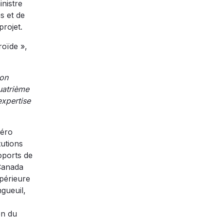
inistre
s et de
projet.
roïde »,
ion
uatrième
expertise
Aéro
tutions
oports de
 Canada
périeure
ngueuil,
on du