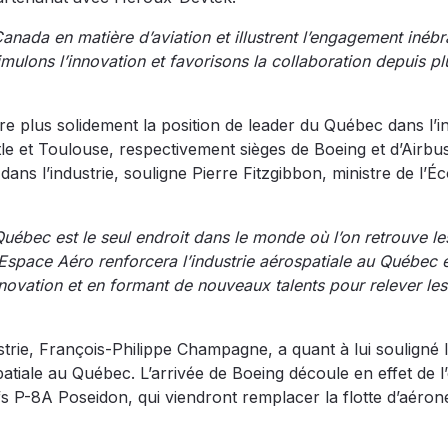
nada en matière d’aviation et illustrent l’engagement inébr
imulons l’innovation et favorisons la collaboration depuis pl
e plus solidement la position de leader du Québec dans l’in
le et Toulouse, respectivement sièges de Boeing et d’Airbu
ans l’industrie, souligne Pierre Fitzgibbon, ministre de l’É
uébec est le seul endroit dans le monde où l’on retrouve les
space Aéro renforcera l’industrie aérospatiale au Québec 
innovation et en formant de nouveaux talents pour relever les
ustrie, François-Philippe Champagne, a quant à lui souligné l
atiale au Québec. L’arrivée de Boeing découle en effet de l
fs P-8A Poseidon, qui viendront remplacer la flotte d’aéron