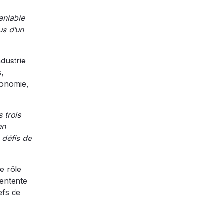
anlable
us d’un
dustrie
s,
conomie,
 trois
en
 défis de
e rôle
’entente
efs de