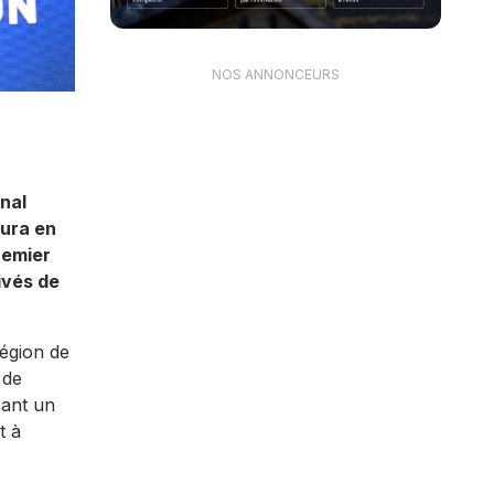
NOS ANNONCEURS
nal
aura en
remier
ivés de
région de
 de
éant un
t à