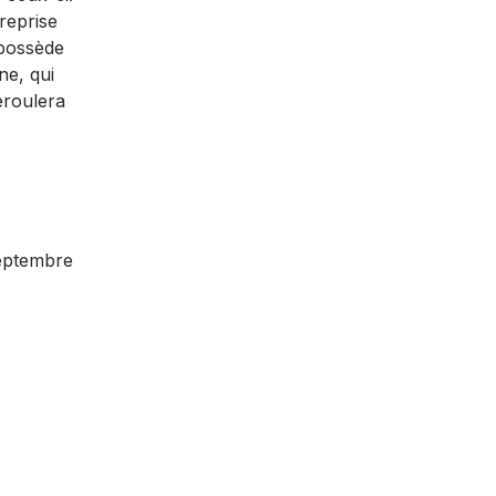
reprise
 possède
ne, qui
éroulera
eptembre