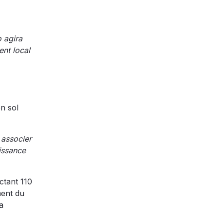
o agira
ent local
n sol
 associer
oissance
ctant 110
ment du
a