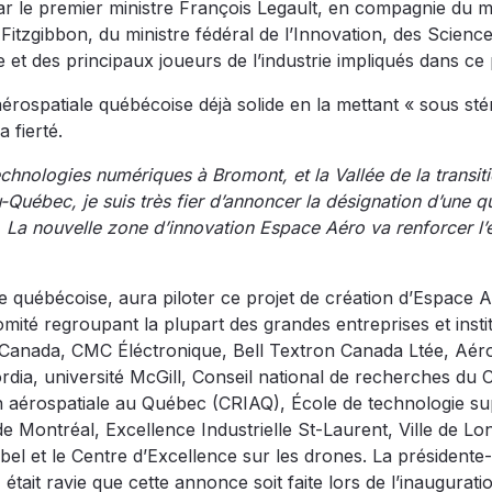
ar le premier ministre François Legault, en compagnie du m
 Fitzgibbon, du ministre fédéral de l’Innovation, des Science
et des principaux joueurs de l’industrie impliqués dans ce 
 aérospatiale québécoise déjà solide en la mettant « sous sté
 fierté.
chnologies numériques à Bromont, et la Vallée de la transit
-Québec, je suis très fier d’annoncer la désignation d’une q
. La nouvelle zone d’innovation Espace Aéro va renforcer l’
le québécoise, aura piloter ce projet de création d’Espace 
mité regroupant la plupart des grandes entreprises et insti
y Canada, CMC Éléctronique, Bell Textron Canada Ltée, Aér
dia, université McGill, Conseil national de recherches du
 aérospatiale au Québec (CRIAQ), École de technologie su
e Montréal, Excellence Industrielle St-Laurent, Ville de Lo
l et le Centre d’Excellence sur les drones. La présidente-
était ravie que cette annonce soit faite lors de l’inaugurati