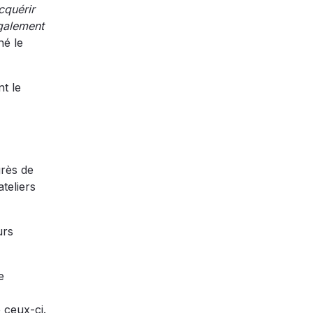
cquérir
galement
né le
t le
grès de
teliers
urs
e
 ceux-ci.