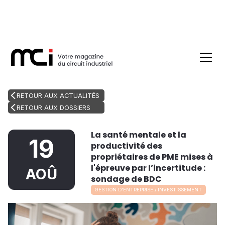
RETOUR AUX ACTUALITÉS
RETOUR AUX DOSSIERS
La santé mentale et la
19
productivité des
propriétaires de PME mises à
l'épreuve par l’incertitude :
AOÛ
sondage de BDC
GESTION D'ENTREPRISE / INVESTISSEMENT