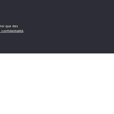
nsi que des
 confidentialité
.