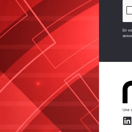
En v
anno
Une d