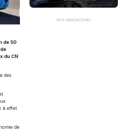
NOS ANNONCEURS
n de 50
 de
ux du CN
ai des
et
aux
 à effet
onomie de