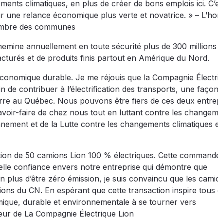
ments climatiques, en plus de créer de bons emplois ici. C’
r une relance économique plus verte et novatrice. » – L’h
hambre des communes
hemine annuellement en toute sécurité plus de 300 millions
cturés et de produits finis partout en Amérique du Nord.
conomique durable. Je me réjouis que la Compagnie Électr
n de contribuer à l’électrification des transports, une façon
serre au Québec. Nous pouvons être fiers de ces deux entre
 savoir-faire de chez nous tout en luttant contre les change
onnement et de la Lutte contre les changements climatiques 
sition de 50 camions Lion 100 % électriques. Cette commande
 belle confiance envers notre entreprise qui démontre que
 En plus d’être zéro émission, je suis convaincu que les cam
ions du CN. En espérant que cette transaction inspire tous
mique, durable et environnementale à se tourner vers
ateur de La Compagnie Électrique Lion