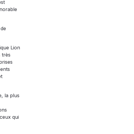
est
onorable
 de
ique Lion
 très
prises
ments
et
, la plus
ions
 ceux qui