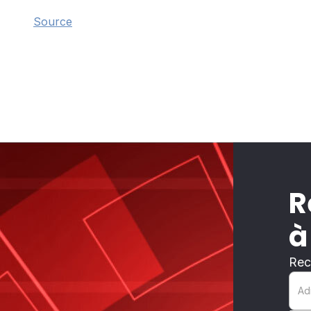
Source
R
à
Rec