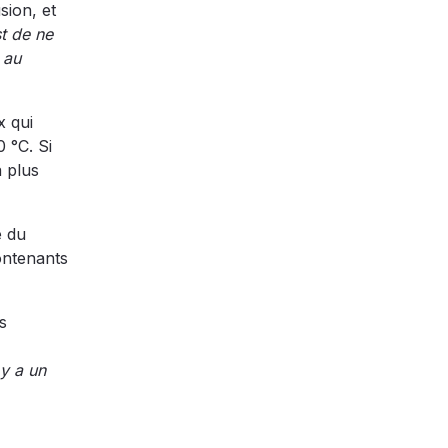
sion, et
st de ne
 au
x qui
 °C. Si
a plus
e du
ontenants
s
 y a un