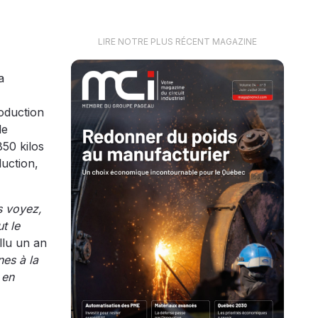
LIRE NOTRE PLUS RÉCENT MAGAZINE
a
roduction
de
850 kilos
duction,
s voyez,
t le
llu un an
nes à la
 en