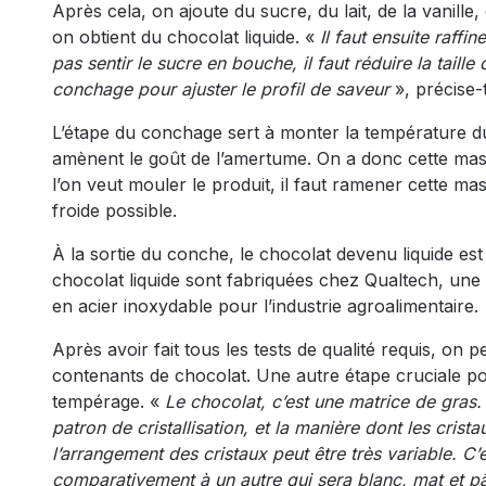
Après cela, on ajoute du sucre, du lait, de la vanille,
on obtient du chocolat liquide. «
Il faut ensuite raff
pas sentir le sucre en bouche, il faut réduire la taille
conchage pour ajuster le profil de saveur
», précise-t
L’étape du conchage sert à monter la température du 
amènent le goût de l’amertume. On a donc cette mas
l’on veut mouler le produit, il faut ramener cette mas
froide possible.
À la sortie du conche, le chocolat devenu liquide es
chocolat liquide sont fabriquées chez Qualtech, un
en acier inoxydable pour l’industrie agroalimentaire.
Après avoir fait tous les tests de qualité requis, on
contenants de chocolat. Une autre étape cruciale pou
tempérage. «
Le chocolat, c’est une matrice de gras. 
patron de cristallisation, et la manière dont les cris
l’arrangement des cristaux peut être très variable. C’e
comparativement à un autre qui sera blanc, mat et p