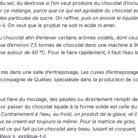
 du sel, du dextrose si l’on veut produire du chocolat d’inclu
iner ce mélange, parce que ce qui est agréable du chocolat e
 des particules de sucre. On raffine, puis on envoie le liquide
-il. On veut que le produit ne soit ni acide ni amer.
chocolat afin d’enlever certains arômes volatils, dont ceu
se d’environ 7,5 tonnes de chocolat dans une machine à 90
se autour de 40 °C. Pour le faire rapidement, il faut l’eau l
t mis dans une salle d’entreposage. Les cuves d’entreposag
e compagnie de Québec spécialisée dans la production de c
 peut faire du moulage, des pépites ou directement remplir de
r passer du chocolat liquide à la forme solide est celle du
Contrairement à l’eau, au froid, on produit de la glace, et il
taux se créent est toujours la même. Pour la matrice de gras,
st ce qui fait qu’un chocolat sera beau, luisant et croquant,
âteux
», explique-t-il.