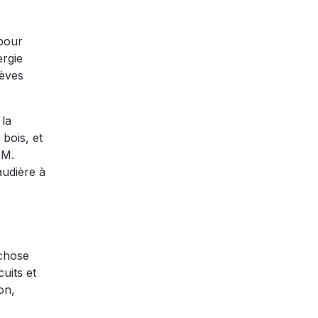
 pour
ergie
fèves
 la
bois, et
 M.
audière à
 chose
uits et
on,