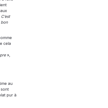
ient
eaux
 C’est
u bon
e comme
e cela
opre
»,
time au
 sont
olat pur à