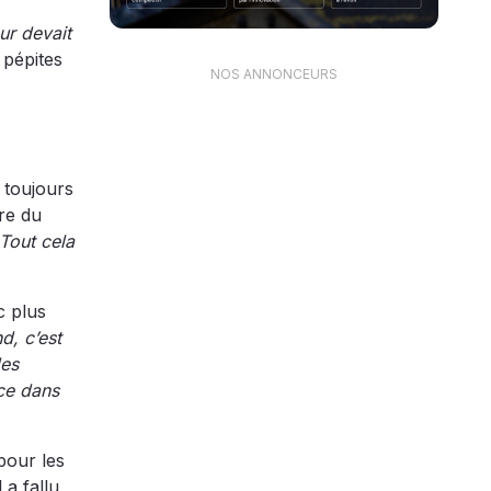
ur devait
 pépites
NOS ANNONCEURS
 toujours
ire du
 Tout cela
c plus
nd, c’est
des
ace dans
 pour les
 a fallu