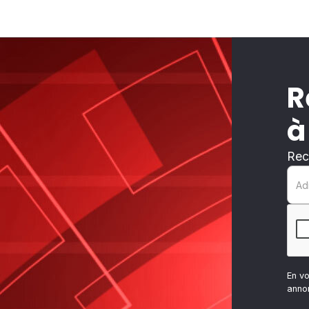
R
à
Rec
En v
anno