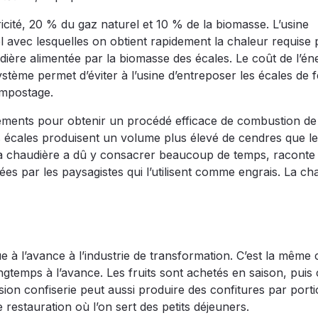
ricité, 20 % du gaz naturel et 10 % de la biomasse. L’usine
 avec lesquelles on obtient rapidement la chaleur requise
ière alimentée par la biomasse des écales. Le coût de l’én
ystème permet d’éviter à l’usine d’entreposer les écales de 
ompostage.
nements pour obtenir un procédé efficace de combustion de
 écales produisent un volume plus élevé de cendres que le 
 la chaudière a dû y consacrer beaucoup de temps, raconte
es par les paysagistes qui l’utilisent comme engrais. La ch
due à l’avance à l’industrie de transformation. C’est la même
ngtemps à l’avance. Les fruits sont achetés en saison, puis c
sion confiserie peut aussi produire des confitures par porti
estauration où l’on sert des petits déjeuners.