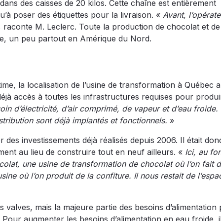
 dans des caisses de 20 kilos. Cette chaîne est entièrement
u’à poser des étiquettes pour la livraison. «
Avant, l’opérate
 raconte M. Leclerc. Toute la production de chocolat et de
aire, un peu partout en Amérique du Nord.
ime, la localisation de l’usine de transformation à Québec a
déjà accès à toutes les infrastructures requises pour produ
in d’électricité, d’air comprimé, de vapeur et d’eau froide.
stribution sont déjà implantés et fonctionnels.
»
r des investissements déjà réalisés depuis 2006. Il était don
nt au lieu de construire tout en neuf ailleurs. «
Ici, au fo
olat, une usine de transformation de chocolat où l’on fait 
sine où l’on produit de la confiture. Il nous restait de l’esp
des valves, mais la majeure partie des besoins d’alimentation
Pour augmenter les besoins d’alimentation en eau froide, il