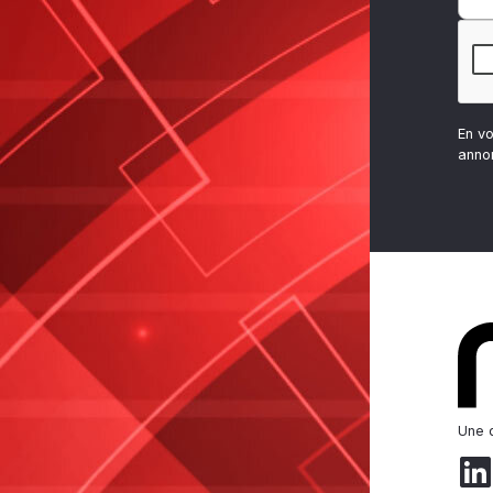
En v
anno
Une d