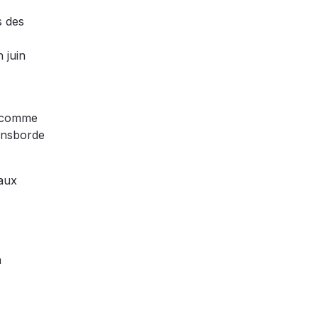
s des
 juin
s comme
ransborde
 aux
à