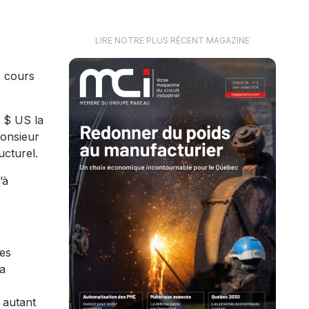
LIRE NOTRE PLUS RÉCENT MAGAZINE
e cours
0 $ US la
Monsieur
ucturel.
’à
des
la
 autant