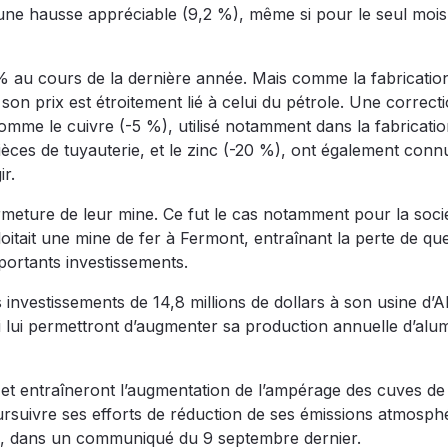
une hausse appréciable (9,2 %), même si pour le seul mois
7 % au cours de la dernière année. Mais comme la fabricatio
son prix est étroitement lié à celui du pétrole. Une correcti
mme le cuivre (-5 %), utilisé notamment dans la fabricatio
 pièces de tuyauterie, et le zinc (-20 %), ont également conn
r.
rmeture de leur mine. Ce fut le cas notamment pour la soci
oitait une mine de fer à Fermont, entraînant la perte de qu
portants investissements.
investissements de 14,8 millions de dollars à son usine d’A
 lui permettront d’augmenter sa production annuelle d’alu
et entraîneront l’augmentation de l’ampérage des cuves de l
rsuivre ses efforts de réduction de ses émissions atmosph
ma, dans un communiqué du 9 septembre dernier.