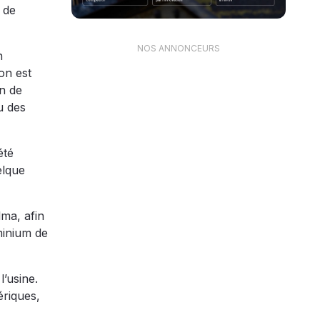
 de
NOS ANNONCEURS
n
on est
n de
u des
été
elque
lma, afin
minium de
’usine.
ériques,