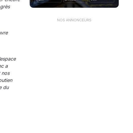
ogrès
NOS ANNONCEURS
uvre
’espace
ec a
t nos
outien
ie du