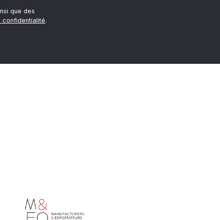
nsi que des
 confidentialité
.