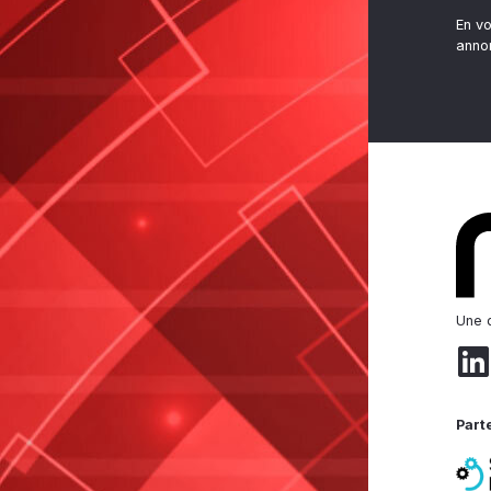
En v
anno
Une d
Part