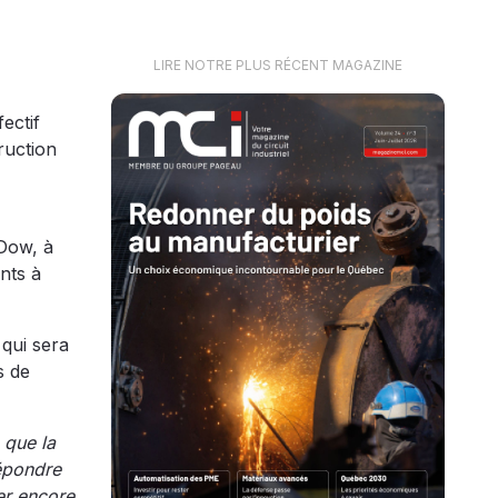
LIRE NOTRE PLUS RÉCENT MAGAZINE
ectif
ruction
 Dow, à
nts à
 qui sera
s de
 que la
épondre
er encore