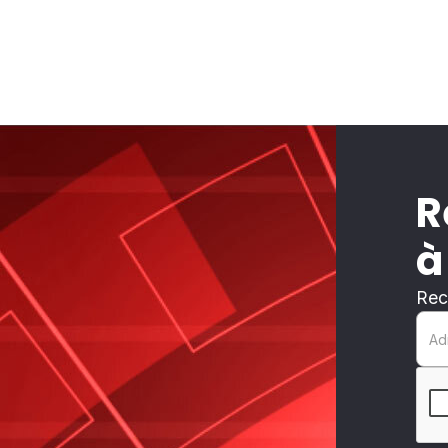
R
à
Rec