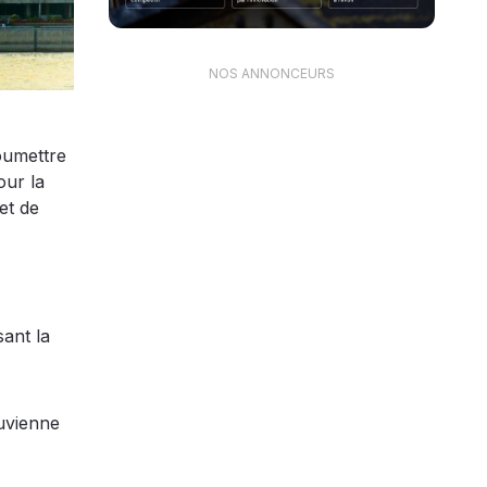
NOS ANNONCEURS
oumettre
our la
et de
sant la
luvienne