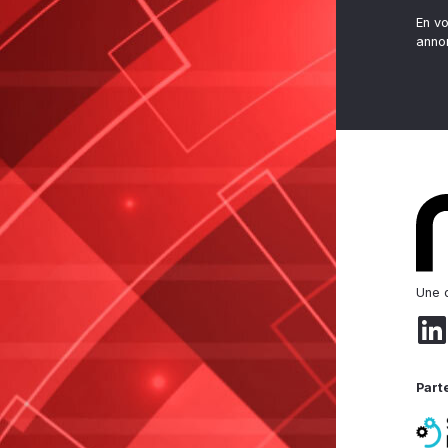
En v
anno
Une d
Part