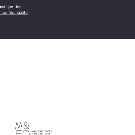
nsi que des
 confidentialité
.