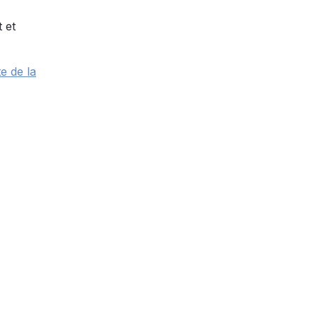
 et
e de la