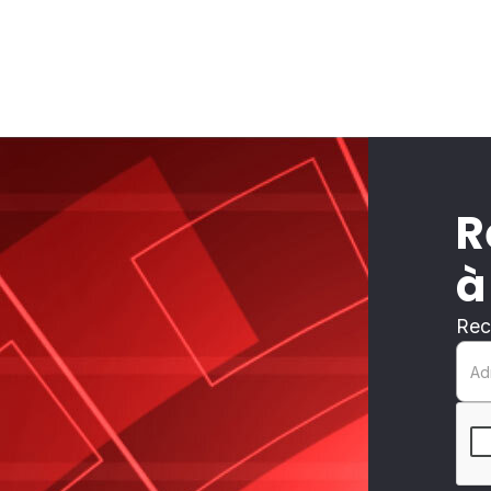
R
à
Rec