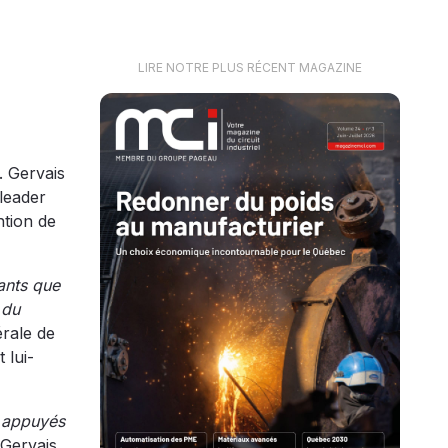
LIRE NOTRE PLUS RÉCENT MAGAZINE
. Gervais
 leader
ntion de
ants que
 du
érale de
 lui-
, appuyés
Gervais.