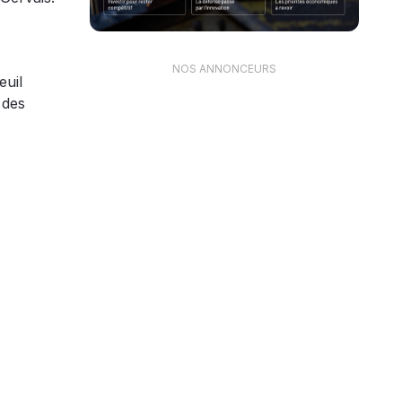
NOS ANNONCEURS
euil
 des