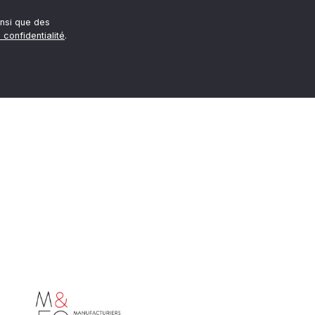
nsi que des
 confidentialité
.