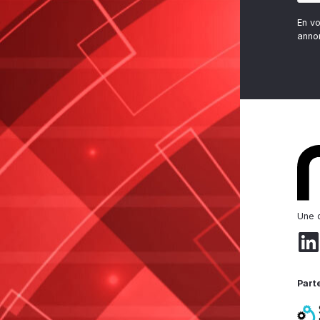
En v
anno
Une d
Part