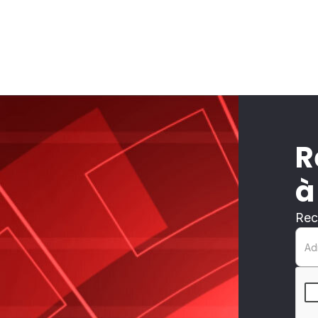
R
à
Rec