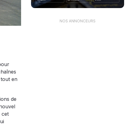
NOS ANNONCEURS
pour
chaînes
 tout en
ions de
 nouvel
 cet
ui