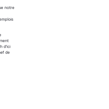
ue notre
 emplois
e
ement
 d’ici
hef de