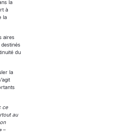
ans la
rt à
 la
s aires
 destinés
inuité du
ler la
’agit
ortants
c ce
rtout au
 on
»
–