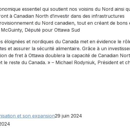
onomique essentiel qui soutient nos voisins du Nord ainsi q
ront à Canadian North d’investir dans des infrastructures
approvisionnement du Nord canadien, tout en créant de bons
 J. McGuinty, Député pour Ottawa Sud
 éloignées et nordiques du Canada met en évidence le rôl
es et assurer la sécurité alimentaire. Grâce à un investiss
lation de fret à Ottawa doublera la capacité de Canadian North
 et le reste du Canada. » – Michael Rodyniuk, Président et c
isation et son expansion
29 juin 2024
 2024