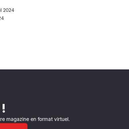
il 2024
24
 !
e magazine en format virtuel.