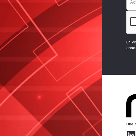
En v
anno
Une d