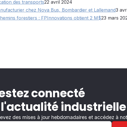
cation des transports
22 avril 2024
anufacturier chez Nova Bus, Bombardier et Lallemand
3 avr
chemins forestiers : FPInnovations obtient 2 M$
23 mars 20
estez connecté
 l'actualité industrielle
evez des mises à jour hebdomadaires et accédez à notr