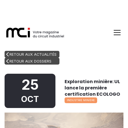
RETOUR AUX ACTUALITÉS
RETOUR AUX DOSSIERS
25
Exploration minière: UL
lance la première
certification ECOLOGO
OCT
INDUSTRIE MINIÈRE