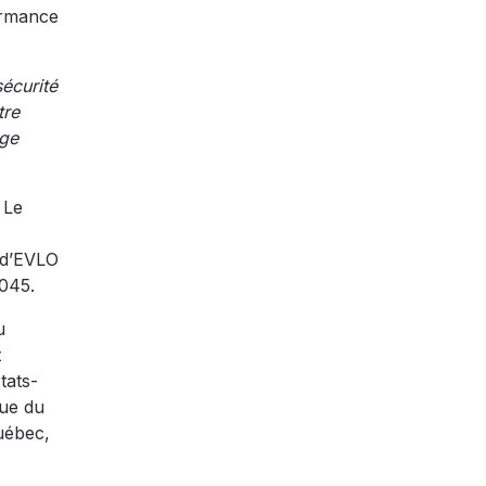
ormance
écurité
tre
age
 Le
t d’EVLO
2045.
u
t
tats-
que du
uébec,