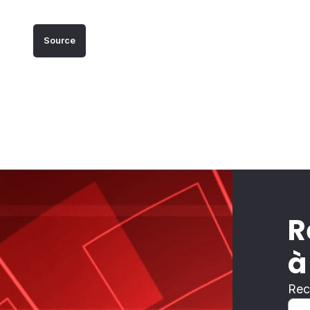
Source
R
à
Rec