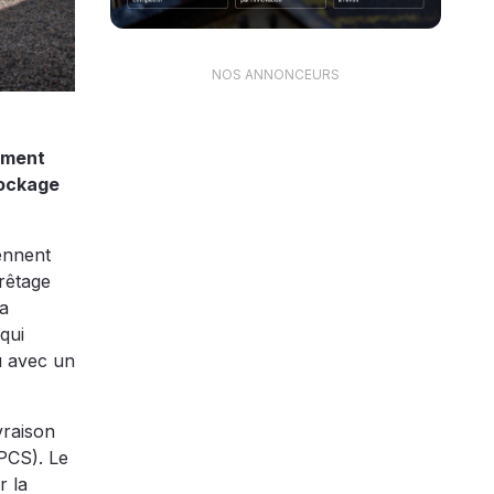
NOS ANNONCEURS
ement
tockage
ennent
crêtage
la
qui
u avec un
vraison
PCS). Le
r la