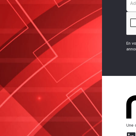
En v
anno
Une d