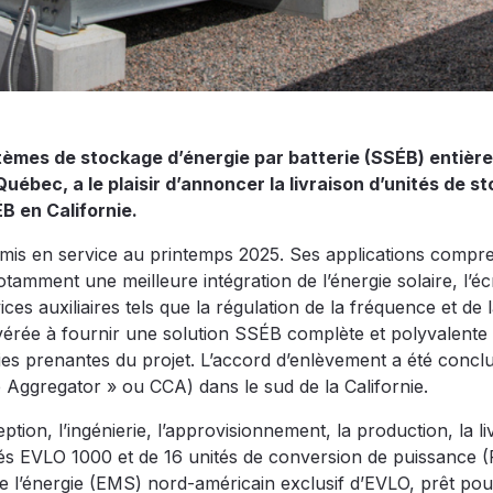
tèmes de stockage d’énergie par batterie (SSÉB) entièr
Québec, a le plaisir d’annoncer la livraison d’unités de s
B en Californie.
mis en service au printemps 2025. Ses applications compr
tamment une meilleure intégration de l’énergie solaire, l’é
s auxiliaires tels que la régulation de la fréquence et de 
vérée à fournir une solution SSÉB complète et polyvalente 
ties prenantes du projet. L’accord d’enlèvement a été concl
gregator » ou CCA) dans le sud de la Californie.
on, l’ingénierie, l’approvisionnement, la production, la li
és EVLO 1000 et de 16 unités de conversion de puissance (
e l’énergie (EMS) nord-américain exclusif d’EVLO, prêt pou