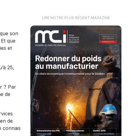
LIRE NOTRE PLUS RÉCENT MAGAZINE
 que son
 Et que
ies et
u’à 25,
ir ? Par
me de
rvices
ien de
e connais