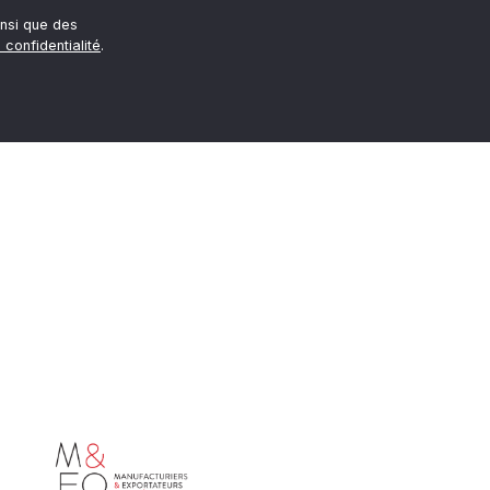
nsi que des
 confidentialité
.