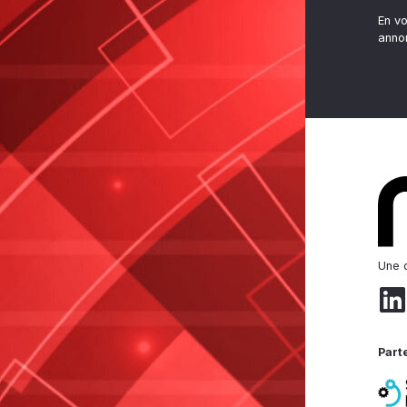
En v
anno
Une d
Part