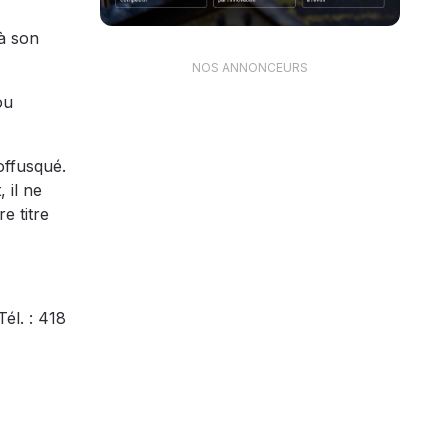
 à son
NOS ANNONCEURS
ou
 offusqué.
 il ne
e titre
él. : 418