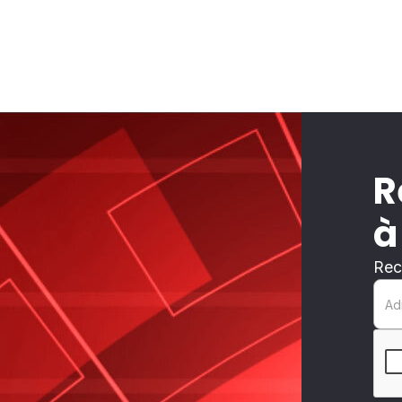
R
à
Rec