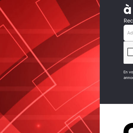
à
Rec
En v
anno