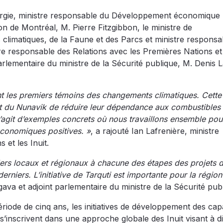
Énergie, ministre responsable du Développement économique 
on de Montréal, M. Pierre Fitzgibbon, le ministre de
climatiques, de la Faune et des Parcs et ministre responsa
re responsable des Relations avec les Premières Nations et l
parlementaire du ministre de la Sécurité publique, M. Denis
t les premiers témoins des changements climatiques. Cette r
uit du Nunavik de réduire leur dépendance aux combustibles 
 s’agit d’exemples concrets où nous travaillons ensemble pou
économiques positives. »
, a rajouté Ian Lafrenière, ministre
et les Inuit.
ders locaux et régionaux à chacune des étapes des projets d
erniers. L’initiative de Tarquti est importante pour la régio
va et adjoint parlementaire du ministre de la Sécurité publ
ériode de cinq ans, les initiatives de développement des cap
’inscrivent dans une approche globale des Inuit visant à d