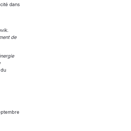
cité dans
vik.
ement de
énergie
e
 du
eptembre