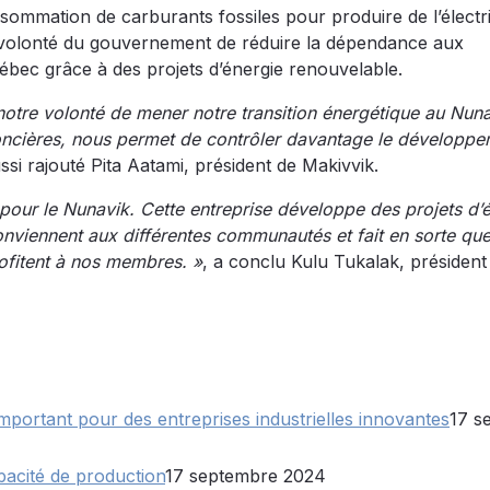
nsommation de carburants fossiles pour produire de l’électri
a volonté du gouvernement de réduire la dépendance aux
bec grâce à des projets d’énergie renouvelable.
e notre volonté de mener notre transition énergétique au Nuna
 foncières, nous permet de contrôler davantage le développ
ussi rajouté Pita Aatami, président de Makivvik.
 pour le Nunavik. Cette entreprise développe des projets d’
conviennent aux différentes communautés et fait en sorte qu
ofitent à nos membres. »
, a conclu Kulu Tukalak, président
important pour des entreprises industrielles innovantes
17 s
acité de production
17 septembre 2024