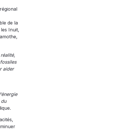
régional
ble de la
es Inuit,
 Lamothe,
éalité,
fossiles
r aider
’énergie
n du
ique.
acités,
iminuer