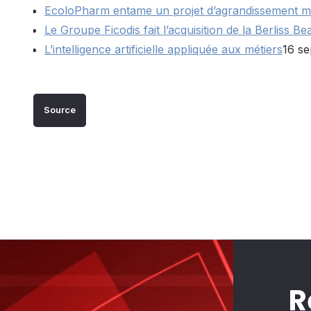
EcoloPharm entame un projet d’agrandissement m
Le Groupe Ficodis fait l’acquisition de la Berliss 
L’intelligence artificielle appliquée aux métiers
16 s
Source
R