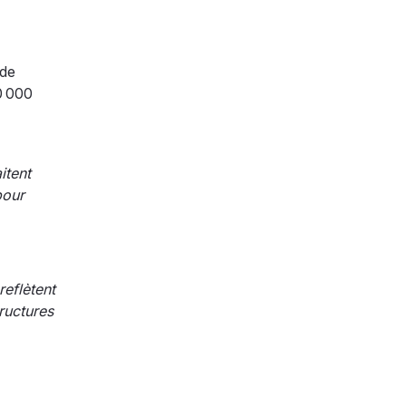
 de
0 000
itent
pour
eflètent
ructures