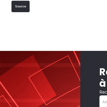
Source
R
à
Rec