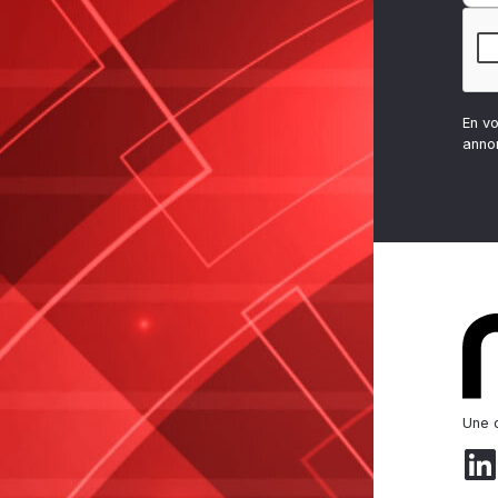
En v
anno
Une d