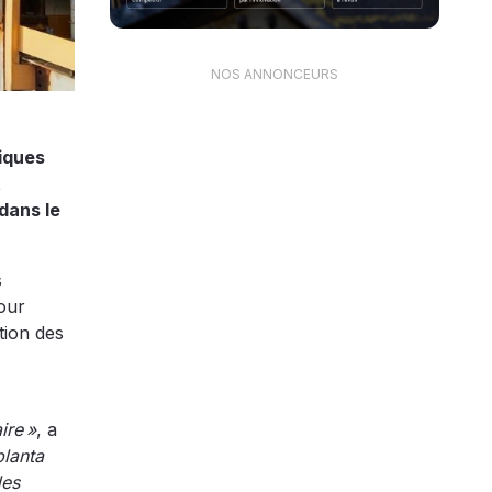
NOS ANNONCEURS
iques
t
dans le
s
our
tion des
ire »
, a
planta
des