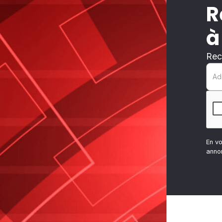
R
à
Rec
En v
anno