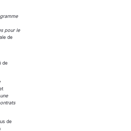
rogramme
s pour le
ale de
i de
e
et
 une
ontrats
lus de
n