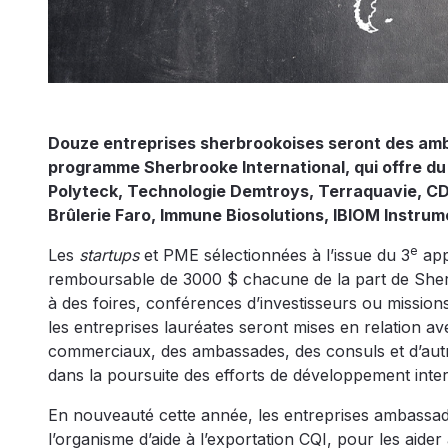
Douze entreprises sherbrookoises seront des am
programme Sherbrooke International, qui offre du s
Polyteck, Technologie Demtroys, Terraquavie, CDE
Brûlerie Faro, Immune Biosolutions, IBIOM Instru
e
Les
startups
et PME sélectionnées à l’issue du 3
app
remboursable de 3000 $ chacune de la part de Sherbr
à des foires, conférences d’investisseurs ou mission
les entreprises lauréates seront mises en relation av
commerciaux, des ambassades, des consuls et d’autre
dans la poursuite des efforts de développement inter
En nouveauté cette année, les entreprises ambassadr
l’organisme d’aide à l’exportation CQI, pour les aid