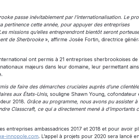
ooke passe inévitablement par l’internationalisation. Le p
sa pertinence cette année, pour appuyer des entreprises
es missions qu’elles entreprendront bientôt seront porteuse
ement de Sherbrooke
», affirme Josée Fortin, directrice génér
ternational ont permis à 21 entreprises sherbrookoises de
rnationaux majeurs dans leur domaine, leur permettant ains
e.
is de faire des démarches cruciales auprès d’une clientèl
aires aux États-Unis
, souligne Shawn Young, cofondateur 
adeur 2018.
Grâce au programme, nous avons pu assister à
ndre Classcraft, ce qui a directement mené à d’importants c
es entreprises ambassadrices 2017 et 2018 et pour avoir p
ke-innopole.com
. L’appel à projets pour 2020 sera lancé e