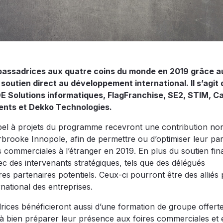
bassadrices aux quatre coins du monde en 2019 grâce a
outien direct au développement international. Il s’agit d
 Solutions informatiques, FlagFranchise, SE2, STIM, Cal
ments et Dekko Technologies.
el à projets du programme recevront une contribution no
ooke Innopole, afin de permettre ou d’optimiser leur part
s commerciales à l’étranger en 2019. En plus du soutien fin
ec des intervenants stratégiques, tels que des délégués
s partenaires potentiels. Ceux-ci pourront être des alliés
national des entreprises.
ices bénéficieront aussi d’une formation de groupe offert
er à bien préparer leur présence aux foires commerciales et 