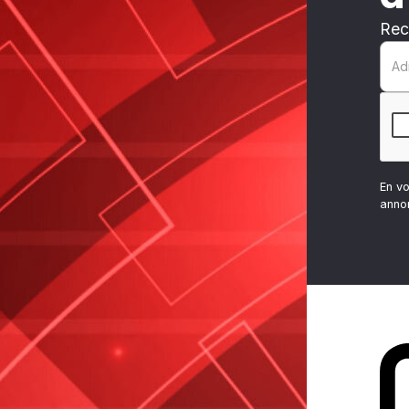
Rec
En v
anno