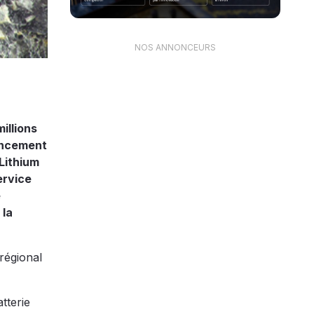
NOS ANNONCEURS
illions
nancement
Lithium
ervice
e
 la
régional
tterie