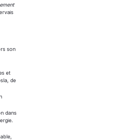
nement
ervais
ers son
es et
sla, de
n
on dans
ergie.
able,