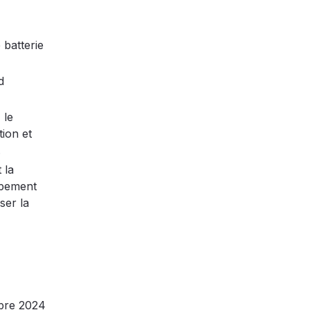
 batterie
d
, le
tion et
.
 la
ppement
ser la
bre 2024