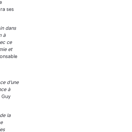
e
era ses
in dans
m à
vec ce
mie et
ponsable
ace d’une
nce à
 Guy
de la
ce
des