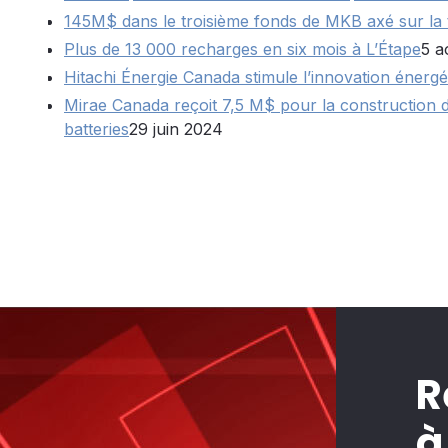
145M$ dans le troisième fonds de MKB axé sur la t
Plus de 13 000 recharges en six mois à L’Étape
5 a
Hitachi Énergie Canada stimule l’innovation énergé
Mirae Canada reçoit 7,5 M$ pour la construction d’
batteries
29 juin 2024
R
à