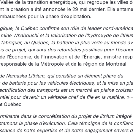
allée de la transition énergétique, qui regroupe les villes d
t la création a été annoncée le 29 mai dernier. Elle entam
embauchées pour la phase d’exploitation.
égique, le Québec confirme son rôle de leader nord-américa
la mine Whabouchi et la valorisation de l’hydroxyde de lithiu
fabriquer, au Québec, la batterie la plus verte au monde a
s ce projet, qui aura des retombées positives pour l’écono
 de l’Économie, de l’Innovation et de l’Énergie, ministre res
esponsable de la Métropole et de la région de Montréal
 de Nemaska Lithium, qui constitue un élément phare du
e batterie pour les véhicules électriques, et la mise en pl
ctrification des transports est un marché en pleine croissa
tiel pour devenir un véritable chef de file en la matière. »
–
ent Québec
inante dans la concrétisation du projet de lithium intégré 
ntamons la phase d’exécution. Cela témoigne de la confian
ssance de notre expertise et de notre engagement envers 