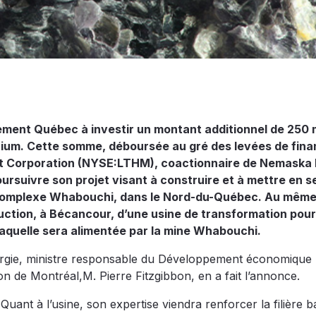
ment Québec à investir un montant additionnel de 250 m
thium. Cette somme, déboursée au gré des levées de fi
ent Corporation (NYSE:LTHM), coactionnaire de Nemaska 
ursuivre son projet visant à construire et à mettre en s
complexe Whabouchi, dans le Nord-du-Québec. Au mêm
tion, à Bécancour, d’une usine de transformation pour
laquelle sera alimentée par la mine Whabouchi.
Énergie, ministre responsable du Développement économique 
on de Montréal,M. Pierre Fitzgibbon, en a fait l’annonce.
uant à l’usine, son expertise viendra renforcer la filière ba