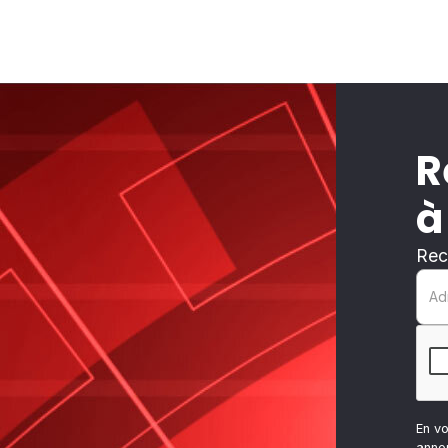
R
à
Rec
En v
anno