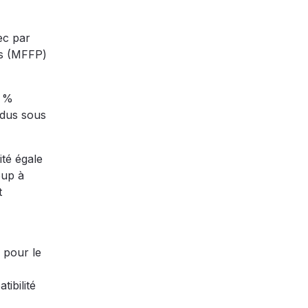
ec par
cs (MFFP)
0 %
ndus sous
ité égale
oup à
t
n pour le
ibilité