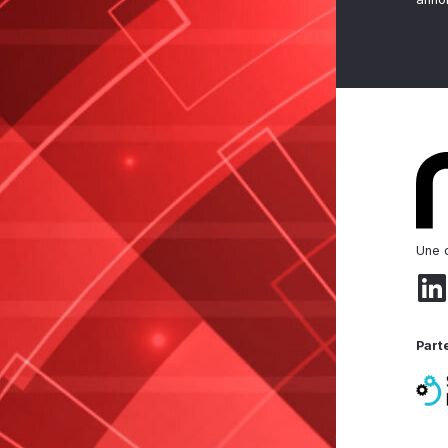
Une d
Part