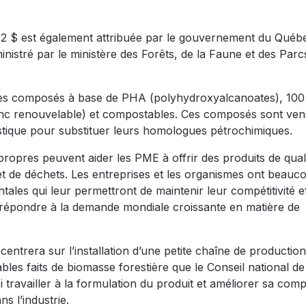
12 $ est également attribuée par le gouvernement du Québ
nistré par le ministère des Forêts, de la Faune et des Par
 des composés à base de PHA (polyhydroxyalcanoates), 10
donc renouvelable) et compostables. Ces composés sont ve
stique pour substituer leurs homologues pétrochimiques.
 propres peuvent aider les PME à offrir des produits de qual
t de déchets. Les entreprises et les organismes ont beauc
les qui leur permettront de maintenir leur compétitivité e
de répondre à la demande mondiale croissante en matière de
centrera sur l’installation d’une petite chaîne de productio
es faits de biomasse forestière que le Conseil national de
ravailler à la formulation du produit et améliorer sa compat
s l’industrie.