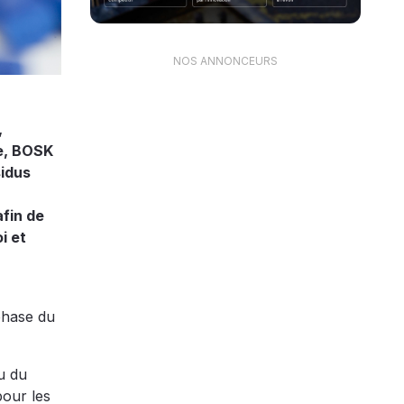
NOS ANNONCEURS
,
me, BOSK
sidus
fin de
i et
phase du
u du
our les