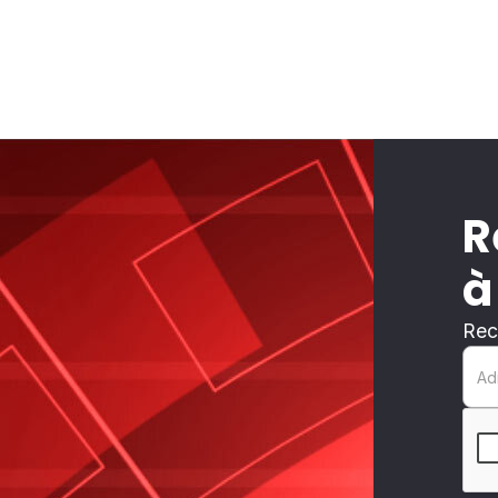
R
à
Rec