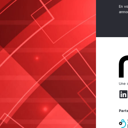
En v
anno
Une d
Part