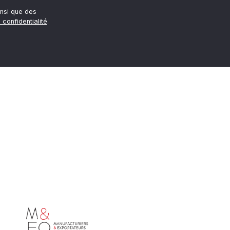
nsi que des
 confidentialité
.